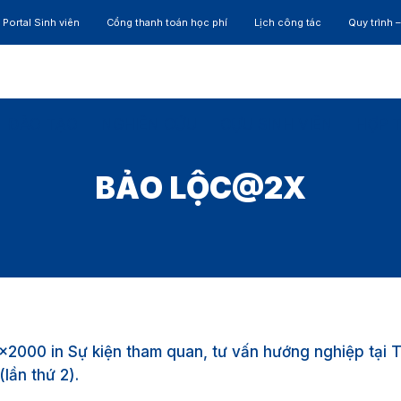
Portal Sinh viên
Cổng thanh toán học phí
Lịch công tác
Quy trình 
ĐÀO TẠO
NGHIÊN CỨU
CỰU SINH VIÊN
HỢP 
BẢO LỘC@2X
×2000 in
Sự kiện tham quan, tư vấn hướng nghiệp tại 
lần thứ 2)
.