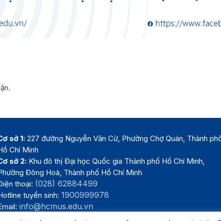
uận.
Cơ sở 1:
227 đường Nguyễn Văn Cừ, Phường Chợ Quán, Thành ph
Hồ Chí Minh
Cơ sở 2:
Khu đô thị Đại học Quốc gia Thành phố Hồ Chí Minh,
Phường Đông Hoà, Thành phố Hồ Chí Minh
(028) 62884499
Điện thoại:
1900999978
Hotline tuyển sinh:
info@hcmus.edu.vn
Email: