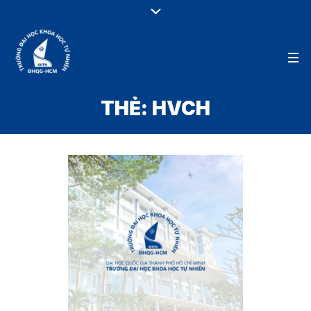
THẺ:
HVCH