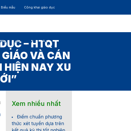
– Biểu mẫu
Công khai giáo dục
TÁC
30 NĂM
 DỤC – HTQT
 GIÁO VÀ CÁN
 HIỆN NAY XU
ỚI”
Xem nhiều nhất
8
1
Điểm chuẩn phương
thức xét tuyển dựa trên
kết quả kỳ thi tốt nghiệp