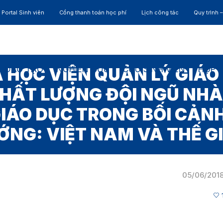
Portal Sinh viên
Cổng thanh toán học phí
Lịch công tác
Quy trình 
ĐÀO TẠO
NGHIÊN CỨU
CỰU SINH VIÊN
HỢP 
A HỌC VIỆN QUẢN LÝ GIÁO
CHẤT LƯỢNG ĐỘI NGŨ NHÀ
GIÁO DỤC TRONG BỐI CẢNH
ỚNG: VIỆT NAM VÀ THẾ GI
05/06/201