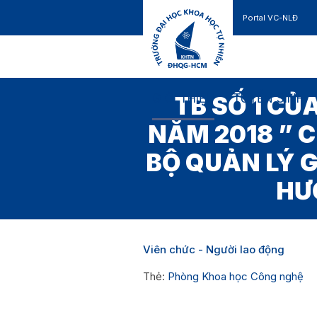
Portal VC-NLĐ
Liên hệ
GIỚI THIỆU
TUYỂN SINH
TB SỐ 1 CỦ
NĂM 2018 ” 
BỘ QUẢN LÝ 
HƯ
Viên chức - Người lao động
Thẻ:
Phòng Khoa học Công nghệ