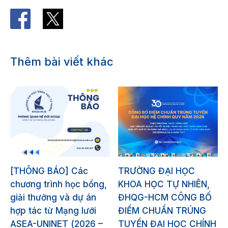
Thêm bài viết khác
[THÔNG BÁO] Các
TRƯỜNG ĐẠI HỌC
chương trình học bổng,
KHOA HỌC TỰ NHIÊN,
giải thưởng và dự án
ĐHQG-HCM CÔNG BỐ
hợp tác từ Mạng lưới
ĐIỂM CHUẨN TRÚNG
ASEA-UNINET (2026 –
TUYỂN ĐẠI HỌC CHÍNH