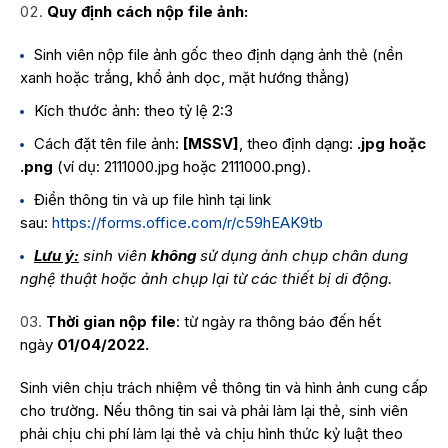
Quy định cách nộp file ảnh:
Sinh viên nộp file ảnh gốc theo định dạng ảnh thẻ (nền
xanh hoặc trắng, khổ ảnh dọc, mặt hướng thẳng)
Kích thước ảnh: theo tỷ lệ 2:3
Cách đặt tên file ảnh:
[MSSV]
, theo định dạng:
.jpg hoặc
.png
(ví dụ: 2111000.jpg hoặc 2111000.png).
Điền thông tin và up file hình tại link
sau:
https://forms.office.com/r/c59hEAK9tb
Lưu ý:
sinh viên
không
sử dụng ảnh chụp chân dung
nghệ thuật hoặc ảnh chụp lại từ các thiết bị di động.
Thời gian nộp file
: từ ngày ra thông báo đến hết
ngày
01/04/2022.
Sinh viên chịu trách nhiệm về thông tin và hình ảnh cung cấp
cho trường. Nếu thông tin sai và phải làm lại thẻ, sinh viên
phải chịu chi phí làm lại thẻ và chịu hình thức kỷ luật theo