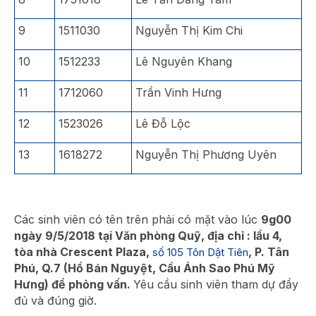
9
1511030
Nguyễn Thị Kim Chi
10
1512233
Lê Nguyên Khang
11
1712060
Trần Vinh Hưng
12
1523026
Lê Đỗ Lộc
13
1618272
Nguyễn Thị Phương Uyên
Các sinh viên có tên trên phải có mặt vào lúc
9g00
ngày 9/5/2018 tại Văn phòng Quỹ,
địa chỉ : lầu 4,
tòa nhà Crescent Plaza,
, P. Tân
số 105 Tôn Dật Tiên
Phú, Q.7 (Hồ Bán Nguyệt, Cầu
Á
nh
S
ao Phú Mỹ
Hưng) để phỏng vấn
.
Yêu cầu sinh viên tham dự đầy
đủ và đúng giờ.