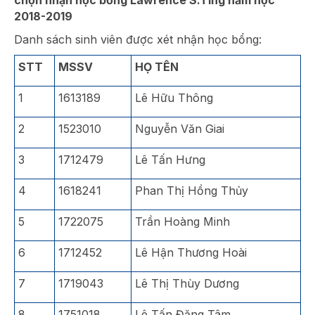
2018-2019
Danh sách sinh viên được xét nhận học bổng:
STT
MSSV
HỌ TÊN
1
1613189
Lê Hữu Thông
2
1523010
Nguyễn Văn Giai
3
1712479
Lê Tấn Hưng
4
1618241
Phan Thị Hồng Thủy
5
1722075
Trần Hoàng Minh
6
1712452
Lê Hận Thương Hoài
7
1719043
Lê Thị Thùy Dương
8
1751018
Lê Tấn Đăng Tâm