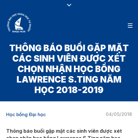
THÔNG BÁO BUỔI GẶP MẶT
CÁC SINH VIÊN ĐƯỢC XÉT
CHỌN NHẬN HỌC BỔNG
LAWRENCE S.TING NĂM
HỌC 2018-2019
04/05/2018
Học bổng Đại học
Thông báo buổi gặp mặt các sinh viên được xét
chọn nhận học bổng Lawrence S.Ting năm học