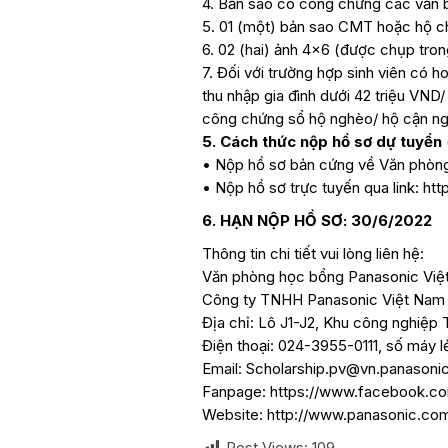
4. Bản sao có công chứng các văn b
5. 01 (một) bản sao CMT hoặc hộ c
6. 02 (hai) ảnh 4×6 (được chụp trong
7. Đối với trường hợp sinh viên có 
thu nhập gia đình dưới 42 triệu VND
công chứng sổ hộ nghèo/ hộ cận n
5. Cách thức nộp hồ sơ dự tuyển
• Nộp hồ sơ bản cứng về Văn phòn
• Nộp hồ sơ trực tuyến qua link: htt
6. HẠN NỘP HỒ SƠ: 30/6/2022
Thông tin chi tiết vui lòng liên hệ:
Văn phòng học bổng Panasonic Việ
Công ty TNHH Panasonic Việt Nam
Địa chỉ: Lô J1-J2, Khu công nghiệp
Điện thoại: 024-3955-0111, số máy lẻ
Email: Scholarship.pv@vn.panasoni
Fanpage: https://www.facebook.co
Website: http://www.panasonic.com/
Post Views:
109