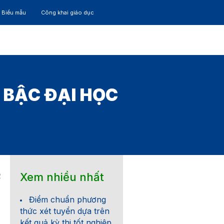
– Biểu mẫu
Công khai giáo dục
TÁC
30 NĂM
 BẬC ĐẠI HỌC
Xem nhiều nhất
2
Điểm chuẩn phương
thức xét tuyển dựa trên
kết quả kỳ thi tốt nghiệp