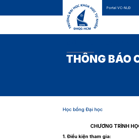
Portal VC-NLĐ
Liên hệ
GIỚI THIỆU
TUYỂN SINH
THÔNG BÁO C
Học bổng Đại học
CHƯƠNG TRÌNH HỌ
1. Điều kiện tham gia: