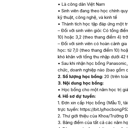
• Là công dân Việt Nam
• Sinh viên đang theo học chính quy
kỹ thuật, công nghệ, và kinh tế
• Thành tích học tập đáp ứng một tr
– Đối với sinh viên giỏi: Có tổng đi
10) hoặc 3,2 (theo thang điểm 4) trở
– Đối với sinh viên có hoàn cảnh gia
học: từ 7,0 (theo thang điểm 10) hoặ
khó khăn với tổng thu nhập dưới 42 
• Sau khi nhận học bổng Panasonic, 
chức, doanh nghiệp nào (bao gồm c
2. Số lượng học bổng:
20 (trên toà
3. Nội dung học bổng:
• Học bổng cho một năm học trị gi
4. Hồ sơ dự tuyển:
1. Đơn xin cấp Học bổng (Mẫu 1), tả
trực tuyến: https://bit.ly/hocbongP
2. Thư giới thiệu của Khoa/Trường Đ
3. Bảng điểm của tất cả các năm họ