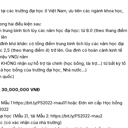
 tại các trường đại học ở Việt Nam, ưu tiên các ngành khoa học,
ong hai điều kiện sau:
ểm trung bình tích lũy các năm học đại học: từ 8.0 (theo thang điểm
 lên
 đình khó khăn: có tổng điểm trung bình tích lũy các năm học đại
c 2,5 (theo thang điểm 4) trở lên. Gia đình có hoàn cảnh kinh tế
triệu VND/ năm
KHÔNG nhận sự hỗ trợ tài chính (học bổng, tài trợ…) từ bất kỳ tổ
ả học bổng của trường đại học, Nhà nước…)
n quốc)
á
30,000,000 VNĐ
i Mẫu 1 https://bit.ly/PS2022-mau01 hoặc Đơn xin cấp Học bổng
S2022
ại học (Mẫu 2), tải Mẫu 2: https://bit.ly/PS2022-mau2
c (có xác nhận của nhà trường)