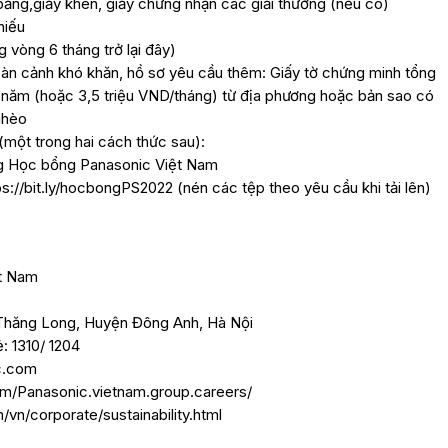
ằng,giấy khen, giấy chứng nhận các giải thưởng (nếu có)
hiếu
 vòng 6 tháng trở lại đây)
hoàn cảnh khó khăn, hồ sơ yêu cầu thêm: Giấy tờ chứng minh tổng
/ năm (hoặc 3,5 triệu VND/tháng) từ địa phương hoặc bản sao có
ghèo
(một trong hai cách thức sau):
g Học bổng Panasonic Việt Nam
ps://bit.ly/hocbongPS2022 (nén các tệp theo yêu cầu khi tải lên)
t Nam
 Thăng Long, Huyện Đông Anh, Hà Nội
: 1310/ 1204
c.com
m/Panasonic.vietnam.group.careers/
vn/corporate/sustainability.html