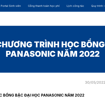
Portal Sinh viên
Cổng thanh toán học phí
Lịch công tác
Quy trình 
ĐÀO TẠO
NGHIÊN CỨU
CỰU SINH VIÊN
HỢP 
HƯƠNG TRÌNH HỌC BỔNG
PANASONIC NĂM 2022
30/05/202
C BỔNG BẬC ĐẠI HỌC PANASONIC NĂM 2022