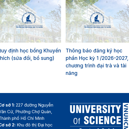
Quy định học bổng Khuyến
Thông báo đăng ký học
hích (sửa đổi, bổ sung)
phần Học kỳ 1 /2026-2027,
chương trình đại trà và tài
năng
Cơ sở 1:
227 đường Nguyễn
Văn Cừ, Phường Chợ Quán,
Thành phố Hồ Chí Minh
Cơ sở 2:
Khu đô thị Đại học