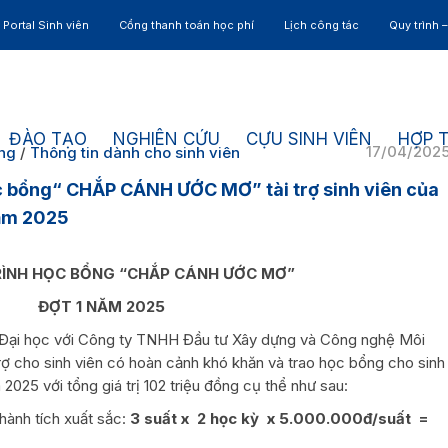
Portal Sinh viên
Cổng thanh toán học phí
Lịch công tác
Quy trình 
ĐÀO TẠO
NGHIÊN CỨU
CỰU SINH VIÊN
HỢP 
17/04/202
ung
/
Thông tin dành cho sinh viên
c bổng“ CHẮP CÁNH ƯỚC MƠ” tài trợ sinh viên của
năm 2025
ÌNH HỌC BỔNG “CHẮP CÁNH ƯỚC MƠ”
ĐỢT 1 NĂM 2025
ại học với Công ty TNHH Đầu tư Xây dựng và Công nghệ Môi
rợ cho sinh viên có hoàn cảnh khó khăn và trao học bổng cho sinh
 2025 với tổng giá trị 102 triệu đồng cụ thể như sau:
hành tích xuất sắc:
3 suất x 2 học kỳ x 5.000.000đ/suất =