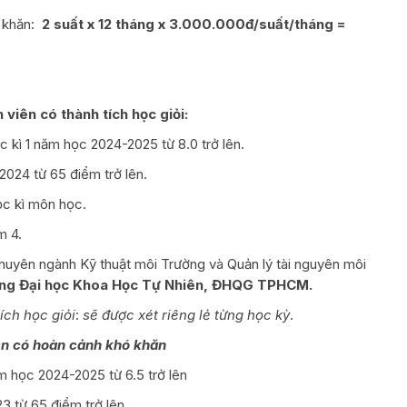
ó khăn:
2 suất x 12 tháng x 3.000.000đ/suất/tháng
=
viên có thành tích học giỏi:
kì 1 năm học 2024-2025 từ 8.0 trở lên.
24 từ 65 điểm trở lên.
ọc kì môn học.
m 4.
yên ngành Kỹ thuật môi Trường và Quản lý tài nguyên môi
ờng Đại học Khoa Học Tự Nhiên, ĐHQG TPHCM.
ích học giỏi
:
sẽ được xét riêng lẻ từng học kỳ
.
ên
có
hoàn
cảnh
khó
khăn
ăm học 2024-2025 từ 6.5 trở lên
 từ 65 điểm trở lên