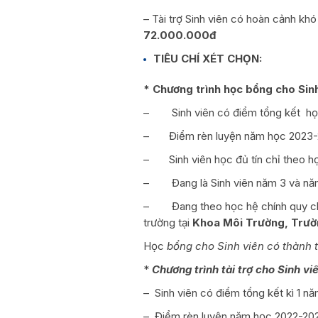
– Tài trợ Sinh viên có hoàn cảnh kh
72.000.000đ
TIÊU CHÍ XÉT CHỌN:
* Chương trình học bổng cho Sinh 
– Sinh viên có điểm tổng kết học 
– Điểm rèn luyện năm học 2023-20
– Sinh viên học đủ tín chỉ theo h
– Đang là Sinh viên năm 3 và nă
– Đang theo học hệ chính quy chu
trường tại
Khoa
Môi Trường, Trư
Học
bổng cho Sinh viên có thành t
*
Chương
trình
tài
trợ
cho
Sinh
vi
– Sinh viên có điểm tổng kết kì 1 n
– Điểm rèn luyện năm học 2022-2023