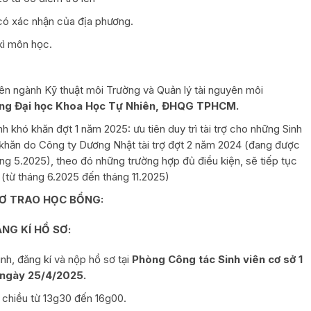
có xác nhận của địa phương.
kì môn học.
n ngành Kỹ thuật môi Trường và Quản lý tài nguyên môi
ờng Đại học Khoa Học Tự Nhiên, ĐHQG TPHCM.
 khó khăn đợt 1 năm 2025: ưu tiên duy trì tài trợ cho những Sinh
khăn do Công ty Dương Nhật tài trợ đợt 2 năm 2024 (đang được
áng 5.2025), theo đó những trường hợp đủ điều kiện, sẽ tiếp tục
 (từ tháng 6.2025 đến tháng 11.2025)
SƠ TRAO HỌC BỔNG:
NG KÍ HỒ SƠ:
ình, đăng kí và nộp hồ sơ tại
Phòng Công tác Sinh viên cơ sở 1
 ngày 25/4/2025.
 chiều từ 13g30 đến 16g00.