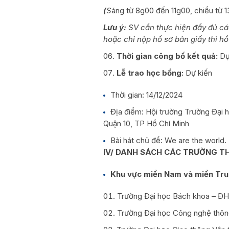
(
S
áng từ 8g00 đến 11g00, chiều từ 
Lưu ý:
SV cần thực hiện đầy đủ các
hoặc chỉ nộp hồ sơ bản giấy thì hồ
Thời gian công bố kết quả:
Dự
Lễ
trao học bổng:
Dự kiến
Thời gian: 14/12/2024
Địa điểm: Hội trường Trường Đại
Quận 10, TP Hồ Chí Minh
Bài hát chủ đề: We are the world.
IV/ DANH SÁCH CÁC TRƯỜNG T
Khu vực miền Nam và miền Tr
Trường Đại học Bách khoa – 
Trường Đại học Công nghệ thô