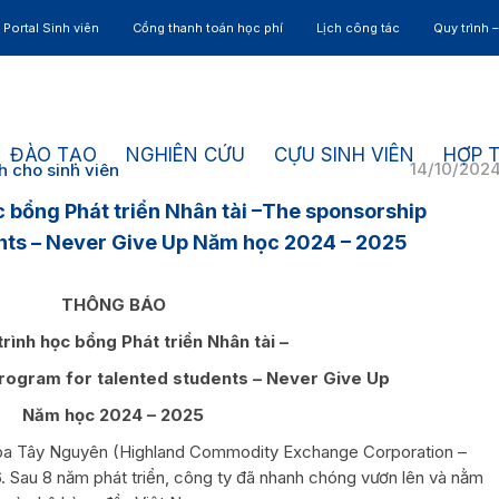
Portal Sinh viên
Cổng thanh toán học phí
Lịch công tác
Quy trình 
ĐÀO TẠO
NGHIÊN CỨU
CỰU SINH VIÊN
HỢP 
14/10/202
h cho sinh viên
 bổng Phát triển Nhân tài –The sponsorship
nts – Never Give Up Năm học 2024 – 2025
THÔNG BÁO
rình học bổng Phát triển Nhân tài –
rogram for talented students – Never Give Up
Năm học 2024 – 2025
óa Tây Nguyên (Highland Commodity Exchange Corporation –
 Sau 8 năm phát triển, công ty đã nhanh chóng vươn lên và nằm