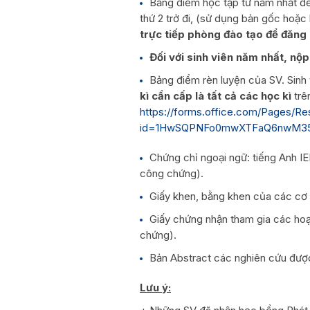
Bảng điểm học tập từ năm nhất đế
thứ 2 trở đi, (sử dụng bản gốc hoặ
trực tiếp phòng đào tạo để đăng 
Đối với sinh viên năm nhất, nộp
Bảng điểm rèn luyện của SV. Sinh
kì cần cấp là tất cả các học kì
trê
https://forms.office.com/Pages/R
id=1HwSQPNFo0mwXTFaQ6nwM35
Chứng chỉ ngoại ngữ: tiếng Anh I
công chứng).
Giấy khen, bằng khen của các cơ
Giấy chứng nhận tham gia các hoạ
chứng).
Bản Abstract các nghiên cứu được
Lưu ý: