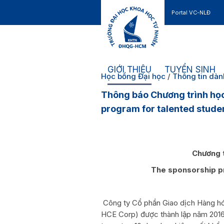
Portal VC-NLĐ
Liên hệ
GIỚI THIỆU
TUYỂN SINH
Học bổng Đại học
/
Thông tin dàn
Thông báo Chương trình học
program for talented stude
Chương t
The sponsorship p
Công ty Cổ phần Giao dịch Hàng h
HCE Corp) được thành lập năm 2016.