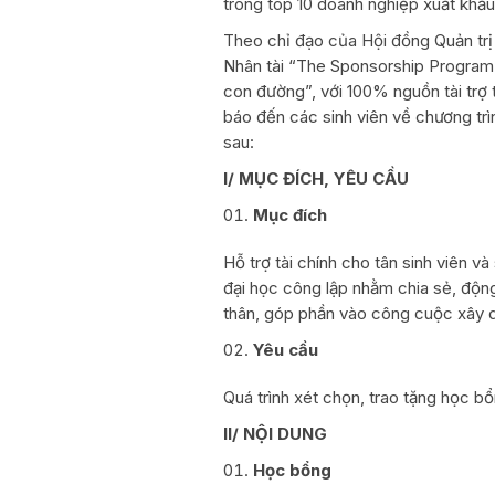
trong top 10 doanh nghiệp xuất khẩ
Theo chỉ đạo của Hội đồng Quản trị
Nhân tài “The Sponsorship Program 
con đường”, với 100% nguồn tài trợ
báo đến các sinh viên về chương tr
sau:
I/ MỤC ĐÍCH, YÊU CẦU
Mục đích
Hỗ trợ tài chính cho tân sinh viên v
đại học công lập nhằm chia sẻ, động v
thân, góp phần vào công cuộc xây 
Yêu cầu
Quá trình xét chọn, trao tặng học b
II/ NỘI DUNG
Học
bổng