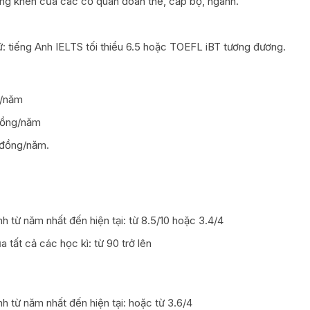
bằng khen của các cơ quan đoàn thể, cấp bộ, ngành.
ữ: tiếng Anh IELTS tối thiểu 6.5 hoặc TOEFL iBT tương đương.
g/năm
đồng/năm
 đồng/năm.
nh từ năm nhất đến hiện tại: từ 8.5/10 hoặc 3.4/4
 tất cả các học kì: từ 90 trở lên
nh từ năm nhất đến hiện tại: hoặc từ 3.6/4