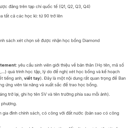
ược đăng trên tạp chí quốc tế (Q1, Q2, Q3, Q4)
 tất cả các học kì: từ 90 trở lên
 danh sách xét chọn sẽ được nhận học bổng Diamond
tatement
: yêu cầu sinh viên giới thiệu về bản thân (Họ tên, mã số
ại,…) quá trình học tập, lý do đề nghị xét học bổng và kế hoạch
ết tiếng anh,
viết tay
). Đây là một nội dung rất quan trọng để Ban
g ứng viên tài năng và xuất sắc để trao học bổng.
g trở lại, ghi họ tên SV và tên trường phía sau mỗi ảnh).
a phương.
n gia đình chính sách, có công với đất nước (bản sao có công