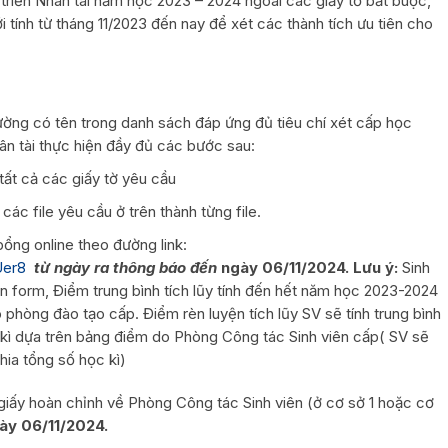
riển Nhân tài năm học 2023 – 2024 ngoài các giấy tờ bắt buộc,
i tính từ tháng 11/2023 đến nay để xét các thành tích ưu tiên cho
ường có tên trong danh sách đáp ứng đủ tiêu chí xét cấp học
ân tài thực hiện đầy đủ các bước sau:
tất cả các giấy tờ yêu cầu
các file yêu cầu ở trên thành từng file.
bổng online theo đường link:
Uer8
từ ngày ra thông báo đến
ngày 06/11/2024. Lưu ý:
Sinh
rên form, Điểm trung bình tích lũy tính đến hết năm học 2023-2024
phòng đào tạo cấp. Điểm rèn luyện tích lũy SV sẽ tính trung bình
 kì dựa trên bảng điểm do Phòng Công tác Sinh viên cấp( SV sẽ
hia tổng số học kì)
 giấy hoàn chỉnh về Phòng Công tác Sinh viên (ở cơ sở 1 hoặc cơ
ày 06/11/2024.