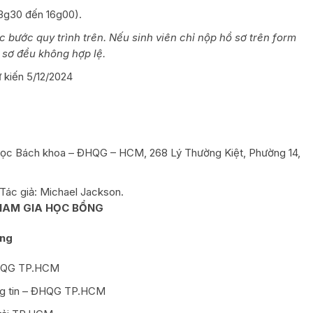
13g30 đến 16g00).
 bước quy trình trên. Nếu sinh viên chỉ nộp hồ sơ trên form
 sơ đều không hợp lệ.
 kiến 5/12/2024
 học Bách khoa – ĐHQG – HCM, 268 Lý Thường Kiệt, Phường 14,
 Tác giả: Michael Jackson.
HAM GIA HỌC BỔNG
ung
ĐHQG TP.HCM
ng tin – ĐHQG TP.HCM