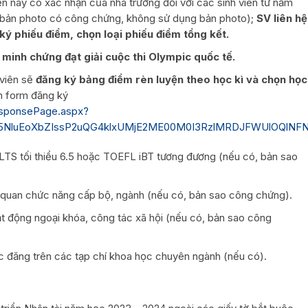
n nay có xác nhận của nhà trường đối với các sinh viên từ năm
c bản photo có công chứng, không sử dụng bản photo);
SV liên hệ
ký phiếu điểm, chọn loại phiếu điểm tổng kết.
 minh chứng đạt giải cuộc thi Olympic quốc tế.
 viên sẽ
đăng ký bảng điểm rèn luyện theo học kì và chọn học
n form đăng ký
esponsePage.aspx?
NluEoXbZIssP2uQG4klxUMjE2ME00M0I3RzlMRDJFWUlOQlNFN
ELTS tối thiểu 6.5 hoặc TOEFL iBT tương đương (nếu có, bản sao
 quan chức năng cấp bộ, ngành (nếu có, bản sao công chứng).
t động ngoại khóa, công tác xã hội (nếu có, bản sao công
 đăng trên các tạp chí khoa học chuyên ngành (nếu có).