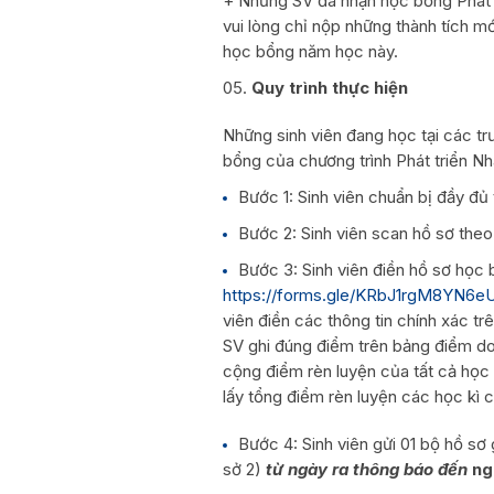
+ Những SV đã nhận học bổng Phát t
vui lòng chỉ nộp những thành tích mớ
học bổng năm học này.
Quy trình thực hiện
Những sinh viên đang học tại các tr
bổng của chương trình Phát triển Nh
Bước 1: Sinh viên chuẩn bị đầy đủ 
Bước 2: Sinh viên scan hồ sơ theo 
Bước 3: Sinh viên điền hồ sơ học 
https://forms.gle/KRbJ1rgM8YN6e
viên điền các thông tin chính xác t
SV ghi đúng điểm trên bảng điểm do 
cộng điểm rèn luyện của tất cả học
lấy tổng điểm rèn luyện các học kì c
Bước 4: Sinh viên gửi 01 bộ hồ sơ
sở 2)
từ ngày ra thông báo đến
ng