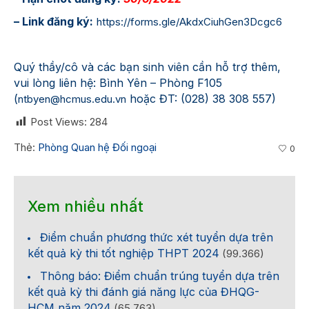
– Link đăng ký:
https://forms.gle/AkdxCiuhGen3Dcgc6
Quý thầy/cô và các bạn sinh viên cần hỗ trợ thêm,
vui lòng liên hệ: Bình Yên – Phòng F105
(
hoặc ĐT: (028) 38 308 557)
ntbyen@hcmus.edu.vn
Post Views:
284
Thẻ:
Phòng Quan hệ Đối ngoại
0
Xem nhiều nhất
Điểm chuẩn phương thức xét tuyển dựa trên
kết quả kỳ thi tốt nghiệp THPT 2024
(99.366)
Thông báo: Điểm chuẩn trúng tuyển dựa trên
kết quả kỳ thi đánh giá năng lực của ĐHQG-
HCM năm 2024
(65.763)