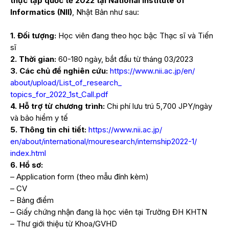
thực tập quốc tế 2022 tại National Institute of
Informatics (NII)
, Nhật Bản như sau:
1. Đối tượng:
Học viên đang theo học bậc Thạc sĩ và Tiến
sĩ
2. Thời gian:
60-180 ngày, bắt đầu từ tháng 03/2023
3. Các chủ đề nghiên cứu:
https://www.nii.ac.jp/en/
about/upload/List_of_research_
topics_for_2022_1st_Call.pdf
4. Hỗ trợ từ chương trình:
Chi phí lưu trú 5,700 JPY/ngày
và bảo hiểm y tế
5. Thông tin chi tiết:
https://www.nii.ac.jp/
en/about/international/
mouresearch/internship2022-1/
index.html
6. Hồ sơ:
– Application form (theo mẫu đính kèm)
– CV
– Bảng điểm
– Giấy chứng nhận đang là học viên tại Trường ĐH KHTN
– Thư giới thiệu từ Khoa/GVHD