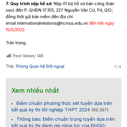
7. Quy trình nộp hồ sơ:
Nộp 01 bộ hồ sơ bản cứng (bản
sao) đến P. QHĐN (F.105, 227 Nguyễn Văn Cừ, P4, Q5);
đồng thời gửi bản mềm đến địa chỉ
email
internationalrelations@hcmus.
edu.vn
đến hết ngày
15/5/2022.
Trân trọng.
Post Views:
146
Thẻ:
Phòng Quan hệ Đối ngoại
0
Xem nhiều nhất
Điểm chuẩn phương thức xét tuyển dựa trên
kết quả kỳ thi tốt nghiệp THPT 2024
(99.367)
Thông báo: Điểm chuẩn trúng tuyển dựa trên
kết quả kỳ thi đánh giá năng lực của ĐHQG-