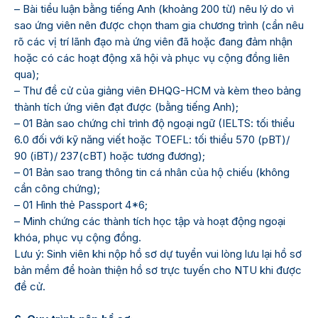
– Bài tiểu luận bằng tiếng Anh (khoảng 200 từ) nêu lý do vì
sao ứng viên nên được chọn tham gia chương trình (cần nêu
rõ các vị trí lãnh đạo mà ứng viên đã hoặc đang đảm nhận
hoặc có các hoạt động xã hội và phục vụ cộng đồng liên
qua);
– Thư đề cử của giảng viên ĐHQG-HCM và kèm theo bảng
thành tích ứng viên đạt được (bằng tiếng Anh);
– 01 Bản sao chứng chỉ trình độ ngoại ngữ (IELTS: tối thiểu
6.0 đối với kỹ năng viết hoặc TOEFL: tối thiểu 570 (pBT)/
90 (iBT)/ 237(cBT) hoặc tương đương);
– 01 Bản sao trang thông tin cá nhân của hộ chiếu (không
cần công chứng);
– 01 Hình thẻ Passport 4*6;
– Minh chứng các thành tích học tập và hoạt động ngoại
khóa, phục vụ cộng đồng.
Lưu ý: Sinh viên khi nộp hồ sơ dự tuyển vui lòng lưu lại hồ sơ
bản mềm để hoàn thiện hồ sơ trực tuyến cho NTU khi được
đề cử.