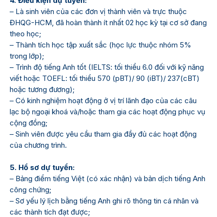
4. Điều kiện dự tuyển:
– Là sinh viên của các đơn vị thành viên và trực thuộc
ĐHQG-HCM, đã hoàn thành ít nhất 02 học kỳ tại cơ sở đang
theo học;
– Thành tích học tập xuất sắc (học lực thuộc nhóm 5%
trong lớp);
– Trình độ tiếng Anh tốt (IELTS: tối thiểu 6.0 đối với kỹ năng
viết hoặc TOEFL: tối thiểu 570 (pBT)/ 90 (iBT)/ 237(cBT)
hoặc tương đương);
– Có kinh nghiệm hoạt động ở vị trí lãnh đạo của các câu
lạc bộ ngoại khoá và/hoặc tham gia các hoạt động phục vụ
cộng đồng;
– Sinh viên được yêu cầu tham gia đầy đủ các hoạt động
của chương trình.
5. Hồ sơ dự tuyển:
– Bảng điểm tiếng Việt (có xác nhận) và bản dịch tiếng Anh
công chứng;
– Sơ yếu lý lịch bằng tiếng Anh ghi rõ thông tin cá nhân và
các thành tích đạt được;