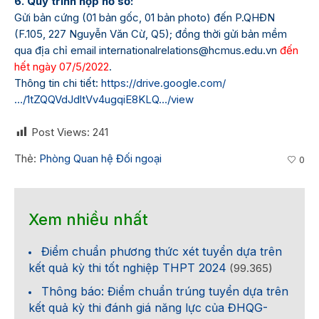
6. Quy trình nộp hồ sơ:
Gửi bản cứng (01 bản gốc, 01 bản photo) đến P.QHĐN
(F.105, 227 Nguyễn Văn Cừ, Q5); đồng thời gửi bản mềm
qua địa chỉ email internationalrelations@hcmus.edu.vn
đến
hết ngày 07/5/2022
.
Thông tin chi tiết:
https://drive.google.com/
…/1tZQQVdJdltVv4ugqiE8KLQ…/view
Post Views:
241
Thẻ:
Phòng Quan hệ Đối ngoại
0
Xem nhiều nhất
Điểm chuẩn phương thức xét tuyển dựa trên
kết quả kỳ thi tốt nghiệp THPT 2024
(99.365)
Thông báo: Điểm chuẩn trúng tuyển dựa trên
kết quả kỳ thi đánh giá năng lực của ĐHQG-