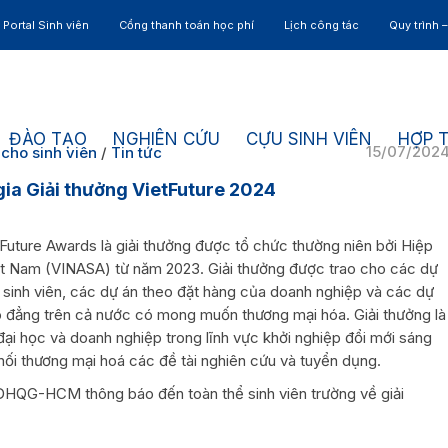
Portal Sinh viên
Cổng thanh toán học phí
Lịch công tác
Quy trình 
ĐÀO TẠO
NGHIÊN CỨU
CỰU SINH VIÊN
HỢP 
15/07/202
cho sinh viên
/
Tin tức
a Giải thưởng VietFuture 2024
etFuture Awards là giải thưởng được tổ chức thường niên bởi Hiệp
 Nam (VINASA) từ năm 2023. Giải thưởng được trao cho các dự
 sinh viên, các dự án theo đặt hàng của doanh nghiệp và các dự
 đẳng trên cả nước có mong muốn thương mại hóa. Giải thưởng là
 đại học và doanh nghiệp trong lĩnh vực khởi nghiệp đổi mới sáng
 nối thương mại hoá các đề tài nghiên cứu và tuyển dụng.
ĐHQG-HCM thông báo đến toàn thể sinh viên trường về giải