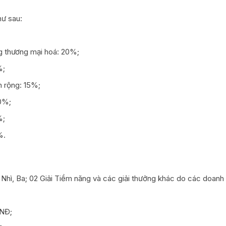
hư sau:
ng thương mại hoá: 20%;
%;
n rộng: 15%;
0%;
%;
%.
t, Nhì, Ba; 02 Giải Tiềm năng và các giải thưởng khác do các doanh
VNĐ;