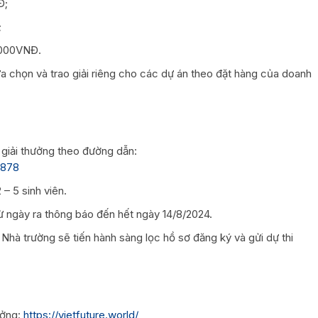
Đ;
;
0.000VNĐ.
ựa chọn và trao giải riêng cho các dự án theo đặt hàng của doanh
i giải thưởng theo đường dẫn:
G878
– 5 sinh viên.
ừ ngày ra thông báo đến hết ngày 14/8/2024.
, Nhà trường sẽ tiến hành sàng lọc hồ sơ đăng ký và gửi dự thi
ưởng:
https://vietfuture.world/