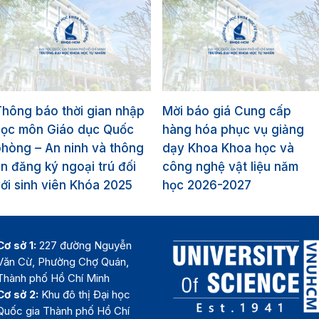
hông báo thời gian nhập
Mời báo giá Cung cấp
học môn Giáo dục Quốc
hàng hóa phục vụ giảng
hòng – An ninh và thông
dạy Khoa Khoa học và
in đăng ký ngoại trú đối
công nghệ vật liệu năm
ới sinh viên Khóa 2025
học 2026-2027
Cơ sở 1:
227 đường Nguyễn
Văn Cừ, Phường Chợ Quán,
Thành phố Hồ Chí Minh
Cơ sở 2:
Khu đô thị Đại học
Quốc gia Thành phố Hồ Chí