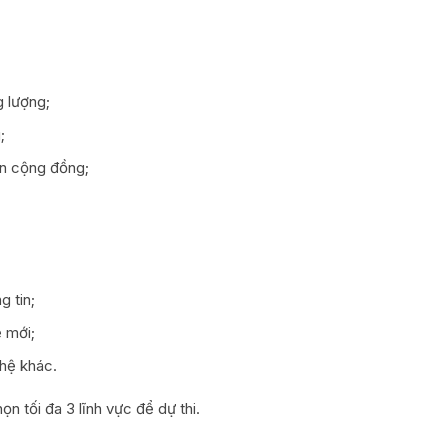
 lượng;
;
ển cộng đồng;
g tin;
 mới;
hệ khác.
n tối đa 3 lĩnh vực để dự thi.