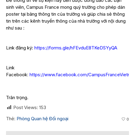
Để thông tin về sự kiện này đến được đông đảo các bạn
sinh viên, Campus France mong quý trường cho phép dán
poster tại bảng thông tin của trường và giúp chia sẻ thông
tin trên các kênh truyền thông của nhà trường với nội dung
như sau :
Link đăng ký:
https://forms.gle/hFEvduE8TKeDSYyQA
Link
Facebook
:
https://www.facebook.com/CampusFranceVietna
Trân trọng.
Post Views:
153
Thẻ:
Phòng Quan hệ Đối ngoại
0