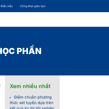
– Biểu mẫu
Công khai giáo dục
TÁC
30 NĂM
HỌC PHẦN
Xem nhiều nhất
8
Điểm chuẩn phương
thức xét tuyển dựa trên
kết quả kỳ thi tốt nghiệp