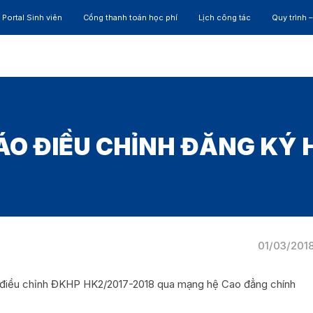
Portal Sinh viên
Cổng thanh toán học phí
Lịch công tác
Quy trình 
ĐÀO TẠO
NGHIÊN CỨU
CỰU SINH VIÊN
HỢP 
ÁO ĐIỀU CHỈNH ĐĂNG KÝ 
01/03/201
 điều chỉnh ĐKHP HK2/2017-2018 qua mạng hệ Cao đẳng chính