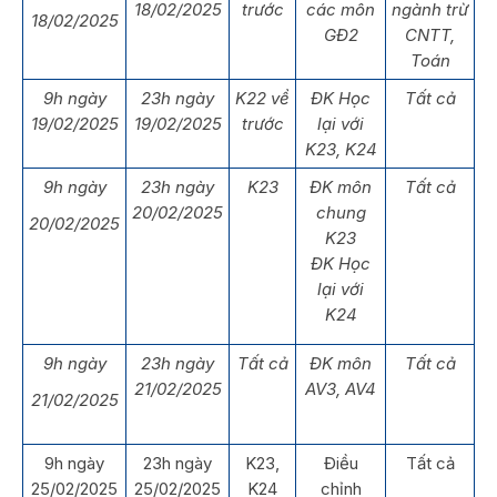
18/02/2025
trước
các môn
ngành trừ
18/02/2025
GĐ2
CNTT,
Toán
9h ngày
23h ngày
K22 về
ĐK Học
Tất cả
19/02/2025
19/02/2025
trước
lại với
K23, K24
9h ngày
23h ngày
K23
ĐK môn
Tất cả
20/02/2025
chung
20/02/2025
K23
ĐK Học
lại với
K24
9h ngày
23h ngày
Tất cả
ĐK môn
Tất cả
21/02/2025
AV3, AV4
21/02/2025
9h ngày
23h ngày
K23,
Điều
Tất cả
25/02/2025
25/02/2025
K24
chỉnh