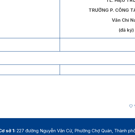
TL. HIỆU T
TRƯỞNG P. CÔNG TÁ
Văn Chí 
(đã ký)
Cơ sở 1:
227 đường Nguyễn Văn Cừ, Phường Chợ Quán, Thành ph