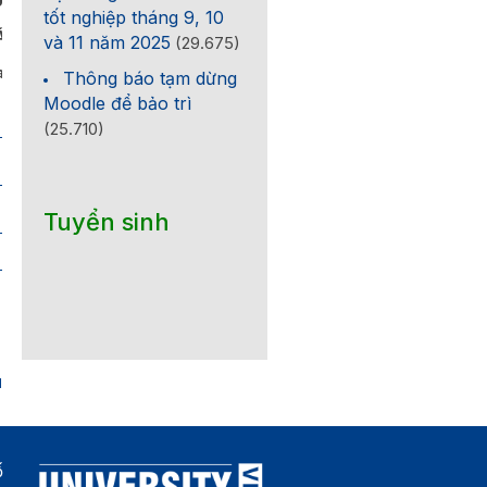
RƯỞNG
tốt nghiệp tháng 9, 10
C SINH VIÊN
và 11 năm 2025
(29.675)
Nam
Thông báo tạm dừng
Moodle để bảo trì
(25.710)
Tuyển sinh
1
ố