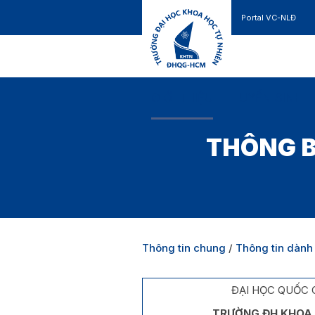
Portal VC-NLĐ
Liên hệ
GIỚI THIỆU
TUYỂN SINH
THÔNG B
Thông tin chung
/
Thông tin dành 
ĐẠI HỌC QUỐC 
TRƯỜNG ĐH KHOA 