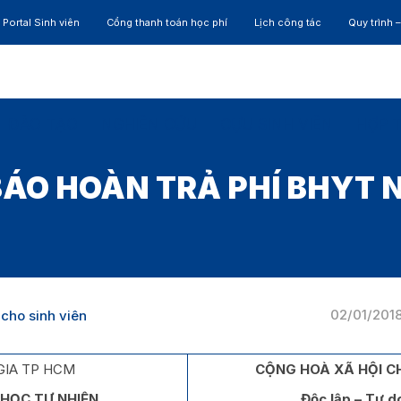
Portal Sinh viên
Cổng thanh toán học phí
Lịch công tác
Quy trình 
ĐÀO TẠO
NGHIÊN CỨU
CỰU SINH VIÊN
HỢP 
ÁO HOÀN TRẢ PHÍ BHYT 
02/01/201
cho sinh viên
GIA TP HCM
CỘNG HOÀ XÃ HỘI C
HỌC TỰ NHIÊN
Độc lập – Tự d