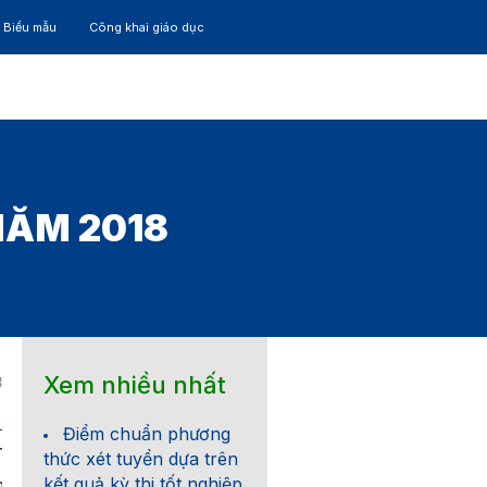
– Biểu mẫu
Công khai giáo dục
TÁC
30 NĂM
NĂM 2018
Xem nhiều nhất
8
Điểm chuẩn phương
HỦ NGHĨA VIỆT NAM
thức xét tuyển dựa trên
kết quả kỳ thi tốt nghiệp
o – Hạnh phúc