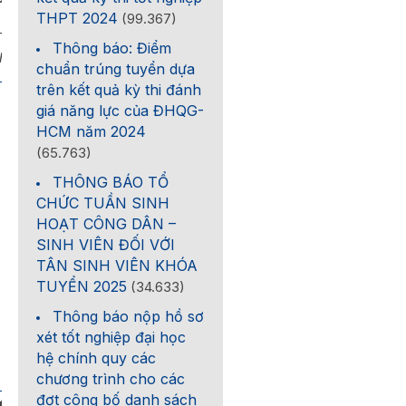
THPT 2024
(99.367)
____________
Thông báo: Điểm
tháng 01 năm 2018
chuẩn trúng tuyển dựa
trên kết quả kỳ thi đánh
giá năng lực của ĐHQG-
HCM năm 2024
(65.763)
THÔNG BÁO TỔ
CHỨC TUẦN SINH
HOẠT CÔNG DÂN –
SINH VIÊN ĐỐI VỚI
TÂN SINH VIÊN KHÓA
TUYỂN 2025
(34.633)
Thông báo nộp hồ sơ
xét tốt nghiệp đại học
hệ chính quy các
chương trình cho các
đợt công bố danh sách