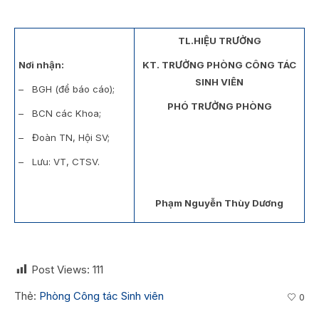
TL.HIỆU TRƯỞNG
Nơi nhận:
KT. TRƯỞNG PHÒNG CÔNG TÁC
SINH VIÊN
– BGH (để báo cáo);
PHÓ TRƯỞNG PHÒNG
– BCN các Khoa;
– Đoàn TN, Hội SV;
– Lưu: VT, CTSV.
Phạm Nguyễn Thùy Dương
Post Views:
111
Thẻ:
Phòng Công tác Sinh viên
0