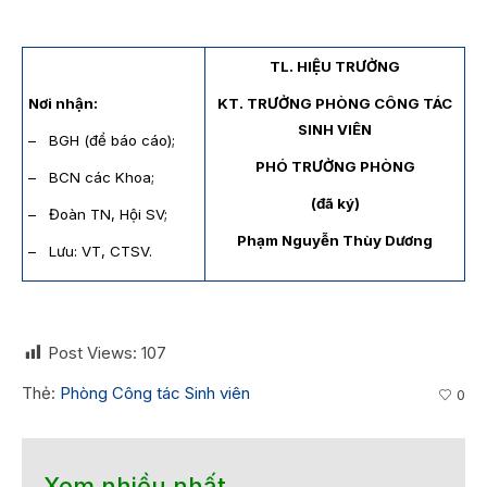
TL. HIỆU TRƯỞNG
Nơi nhận:
KT. TRƯỞNG PHÒNG CÔNG TÁC
SINH VIÊN
– BGH (để báo cáo);
PHÓ TRƯỞNG PHÒNG
– BCN các Khoa;
(đã ký)
– Đoàn TN, Hội SV;
Phạm Nguyễn Thùy Dương
– Lưu: VT, CTSV.
Post Views:
107
Thẻ:
Phòng Công tác Sinh viên
0
Xem nhiều nhất