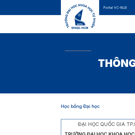
Portal VC-NLĐ
Liên hệ
GIỚI THIỆU
TUYỂN SINH
THÔNG
Học bổng Đại học
ĐẠI HỌC QUỐC GIA TP
TRƯỜNG ĐẠI HỌC KHOA HỌC