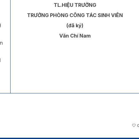
TL.HIỆU TRƯỞNG
TRƯỞNG PHÒNG CÔNG TÁC SINH VIÊN
H
(đã ký)
Văn Chí Nam
n
N
: