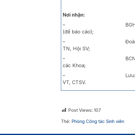
Nơi nhận:
– BG
(để báo cáo);
– Đoà
TN, Hội SV;
– BC
các Khoa;
– Lưu
VT, CTSV.
Post Views:
107
Thẻ:
Phòng Công tác Sinh viên