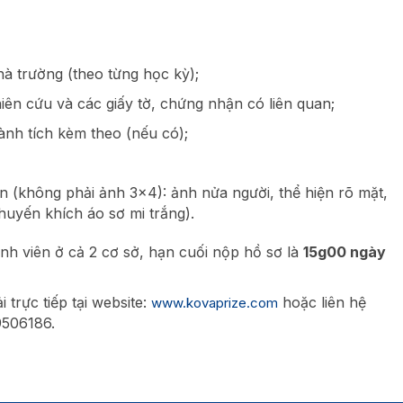
à trường (theo từng học kỳ);
iên cứu và các giấy tờ, chứng nhận có liên quan;
ành tích kèm theo (nếu có);
n (không phải ảnh 3×4): ảnh nửa người, thể hiện rõ mặt,
huyến khích áo sơ mi trắng).
inh viên ở cả 2 cơ sở, hạn cuối nộp hồ sơ là
15g00 ngày
 trực tiếp tại website:
hoặc liên hệ
www.kovaprize.com
9506186.