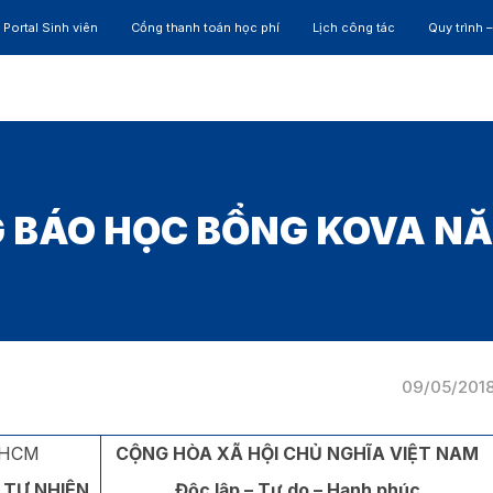
Portal Sinh viên
Cổng thanh toán học phí
Lịch công tác
Quy trình 
ĐÀO TẠO
NGHIÊN CỨU
CỰU SINH VIÊN
HỢP 
 BÁO HỌC BỔNG KOVA NĂ
09/05/201
.HCM
CỘNG HÒA XÃ HỘI CHỦ NGHĨA VIỆT NAM
 TỰ NHIÊN
Độc lập – Tự do – Hạnh phúc