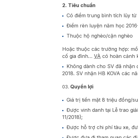
2. Tiêu chuẩn
Có điểm trung bình tích lũy từ 
Điểm rèn luyện năm học 2016-2
Thuộc hộ nghèo/cận nghèo
Hoặc thuộc các trường hợp: mồ 
cố gia đình…
VÀ
có hoàn cảnh k
Không dành cho SV đã nhận đ
2018. SV nhận HB KOVA các năm
Quyền lợi
Giá trị tiền mặt 8 triệu đồng/su
Được vinh danh tại Lễ trao gi
11/2018);
Được hỗ trợ chi phí tàu xe, đượ
Được đưa đi tham quan các địa 