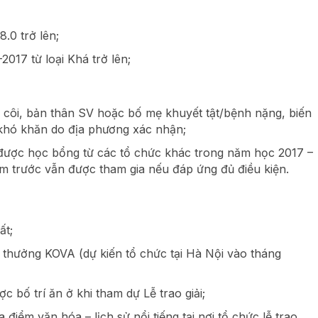
8.0 trở lên;
017 từ loại Khá trở lên;
côi, bản thân SV hoặc bố mẹ khuyết tật/bệnh nặng, biến
hó khăn do địa phương xác nhận;
ược học bổng từ các tổ chức khác trong năm học 2017 –
 trước vẫn được tham gia nếu đáp ứng đủ điều kiện.
ất;
ải thưởng KOVA (dự kiến tổ chức tại Hà Nội vào tháng
c bố trí ăn ở khi tham dự Lễ trao giải;
điểm văn hóa – lịch sử nổi tiếng tại nơi tổ chức lễ trao