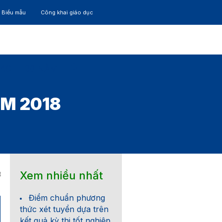
– Biểu mẫu
Công khai giáo dục
TÁC
30 NĂM
M 2018
Xem nhiều nhất
8
Điểm chuẩn phương
thức xét tuyển dựa trên
kết quả kỳ thi tốt nghiệp