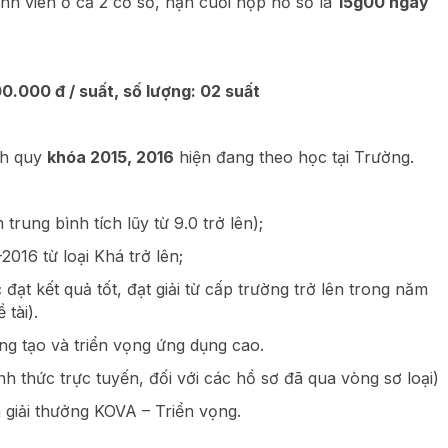
inh viên ở cả 2 cơ sở, hạn cuối nộp hồ sơ là
15g00 ngày
000 đ / suất, số lượng: 02 suất
nh quy
khóa 2015, 2016
hiện đang theo học tại Trường.
 trung bình tích lũy từ 9.0 trở lên);
016 từ loại Khá trở lên;
đạt kết quả tốt, đạt giải từ cấp trường trở lên trong năm
tài).
áng tạo và triển vọng ứng dụng cao.
 thức trực tuyến, đối với các hồ sơ đã qua vòng sơ loại)
 giải thưởng KOVA – Triển vọng.