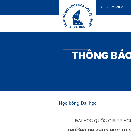
Portal VC-NLĐ
Liên hệ
GIỚI THIỆU
TUYỂN SINH
THÔNG BÁO
Học bổng Đại học
ĐẠI HỌC QUỐC GIA TP.H
TRƯỜNG ĐH KHOA HỌC TỰ N