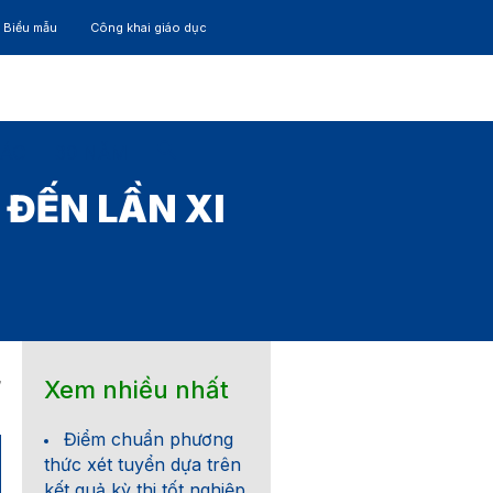
– Biểu mẫu
Công khai giáo dục
TÁC
30 NĂM
ĐẾN LẦN XI
Xem nhiều nhất
7
Điểm chuẩn phương
thức xét tuyển dựa trên
kết quả kỳ thi tốt nghiệp