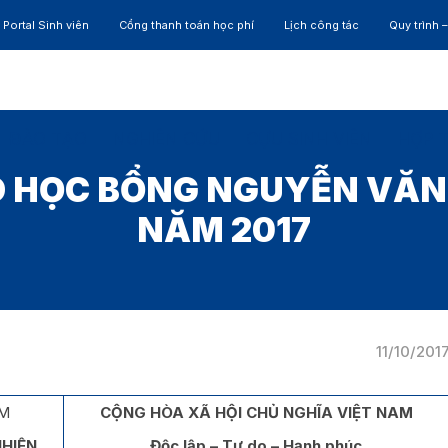
Portal Sinh viên
Cổng thanh toán học phí
Lịch công tác
Quy trình 
ĐÀO TẠO
NGHIÊN CỨU
CỰU SINH VIÊN
HỢP 
 HỌC BỔNG NGUYỄN VĂN 
NĂM 2017
11/10/201
CM
CỘNG HÒA XÃ HỘI CHỦ NGHĨA VIỆT NAM
HIÊN
Độc lập – Tự do – Hạnh phúc