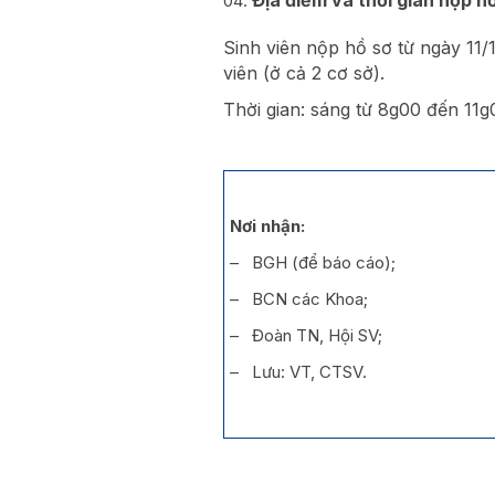
Sinh viên nộp hồ sơ từ ngày 11
viên (ở cả 2 cơ sở).
Thời gian: sáng từ 8g00 đến 11g
Nơi nhận:
– BGH (để báo cáo);
– BCN các Khoa;
– Đoàn TN, Hội SV;
– Lưu: VT, CTSV.