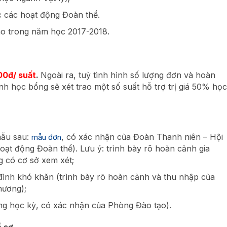
c các hoạt động Đoàn thể.
ào trong năm học 2017-2018.
00đ/ suất
.
Ngoài ra, tuỳ tình hình số lượng đơn và hoàn
nh học bổng sẽ xét trao một số suất hỗ trợ trị giá 50% học
mẫu sau:
, có xác nhận của Đoàn Thanh niên – Hội
mẫu đơn
hoạt động Đoàn thể). Lưu ý: trình bày rõ hoàn cảnh gia
 có cơ sở xem xét;
đình khó khăn (trình bày rõ hoàn cảnh và thu nhập của
hương);
từng học kỳ, có xác nhận của Phòng Đào tạo).
ồ sơ