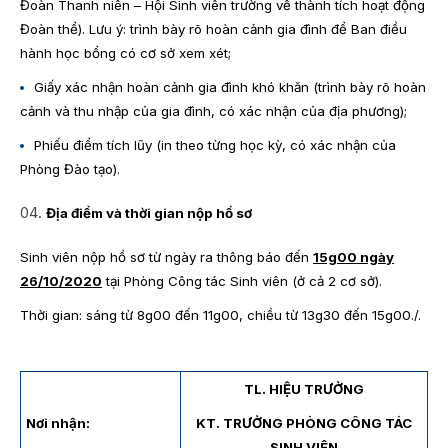
Đoàn Thanh niên – Hội Sinh viên trường về thành tích hoạt động
Đoàn thể). Lưu ý: trình bày rõ hoàn cảnh gia đình để Ban điều
hành học bổng có cơ sở xem xét;
Giấy xác nhận hoàn cảnh gia đình khó khăn (trình bày rõ hoàn
cảnh và thu nhập của gia đình, có xác nhận của địa phương);
Phiếu điểm tích lũy (in theo từng học kỳ, có xác nhận của
Phòng Đào tạo).
Địa điểm và thời gian nộp hồ sơ
Sinh viên nộp hồ sơ từ ngày ra thông báo đến
15g00 ngày
26
/10/20
20
tại Phòng Công tác Sinh viên (ở cả 2 cơ sở).
Thời gian: sáng từ 8g00 đến 11g00, chiều từ 13g30 đến 15g00./.
TL. HIỆU TRƯỞNG
Nơi nhận:
KT. TRƯỞNG PHÒNG CÔNG TÁC
SINH VIÊN