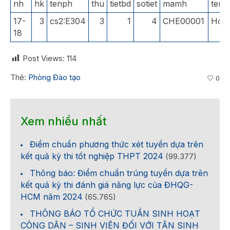
nh
hk
tenph
thu
tietbd
sotiet
mamh
ten
17-
3
cs2:E304
3
1
4
CHE00001
Hóa 
18
Post Views:
114
Thẻ:
Phòng Đào tạo
0
Xem nhiều nhất
Điểm chuẩn phương thức xét tuyển dựa trên
kết quả kỳ thi tốt nghiệp THPT 2024
(99.377)
Thông báo: Điểm chuẩn trúng tuyển dựa trên
kết quả kỳ thi đánh giá năng lực của ĐHQG-
HCM năm 2024
(65.765)
THÔNG BÁO TỔ CHỨC TUẦN SINH HOẠT
CÔNG DÂN – SINH VIÊN ĐỐI VỚI TÂN SINH