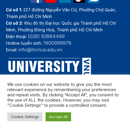
Cơ sở 1:
227 đường Nguyễn Văn Cừ, Phường Chợ Quán,
Thành phố Hồ Chí Minh
Cơ sở 2:
Khu đô thị Đại học Quốc gia Thành phố Hồ Chí
Minh, Phường Đông Hoà, Thành phố Hồ Chí Minh
(028) 62884499
Điện thoại:
1900999978
Hotline tuyển sinh:
info@hcmus.edu.vn
Email:
We use cookies on our website to give you the most
relevant experience by remembering your preferences
and repeat visits. By clicking “Accept All”, you consent to
the use of ALL the cookies. However, you may visit
"Cookie Settings" to provide a controlled consent.
Bản quyền thuộc Trường Đại học Khoa học tự nhiên, Đại học Quốc
Cookie Settings
Accept All
gia Thành phố Hồ Chí Minh. Năm 2024