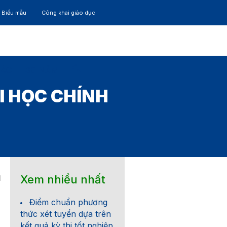
– Biểu mẫu
Công khai giáo dục
TÁC
30 NĂM
I HỌC CHÍNH
Xem nhiều nhất
1
Điểm chuẩn phương
thức xét tuyển dựa trên
kết quả kỳ thi tốt nghiệp