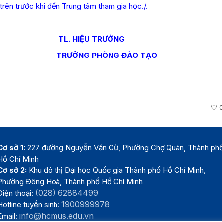
trên trước khi đến Trung tâm tham gia học./.
TL. HIỆU TRƯỞNG
HÒNG ĐÀO TẠO
Cơ sở 1:
227 đường Nguyễn Văn Cừ, Phường Chợ Quán, Thành ph
Hồ Chí Minh
Cơ sở 2:
Khu đô thị Đại học Quốc gia Thành phố Hồ Chí Minh,
Phường Đông Hoà, Thành phố Hồ Chí Minh
(028) 62884499
Điện thoại:
1900999978
Hotline tuyển sinh:
info@hcmus.edu.vn
Email: