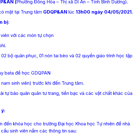
P&AN (
Phường Đông Hòa – Thị xã Dĩ An – Tỉnh Bình Dương).
có mặt tại Trung tâm
GDQP&AN
lúc
13h00 ngày 04/05/2021.
n bị:
h viên với các món tự chọn
hí.
02 bộ quân phục, 01 nón tai bèo và 02 quyển giáo trình học tập
 giày bata để học GDQPAN
 nam sinh viên) trước khi đến Trung tâm.
ải tự bảo quản quân tư trang, tiền bạc và các vật chất khác của
 ý:
quan đến khóa học cho trường Đại học Khoa học Tự nhiên để nhà
 cầu sinh viên nắm các thông tin sau: