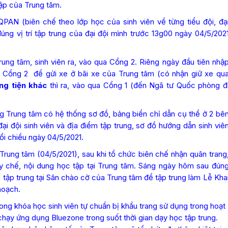
tập của Trung tâm.
AN (biên chế theo lớp học của sinh viên về từng tiểu đội, đạ
đúng vị trí tập trung của đại đội mình trước 13g00 ngày 04/5/202
Trung tâm, sinh viên ra, vào qua Cổng 2. Riêng ngày đầu tiên nhậ
ua Cổng 2 để gửi xe ở bãi xe của Trung tâm (có nhận giữ xe qu
ng tiện khác
thì ra, vào qua Cổng 1 (đến Ngã tư Quốc phòng đ
g Trung tâm có hệ thống sơ đồ, bảng biển chỉ dẫn cụ thể ở 2 bê
i đội sinh viên và địa điểm tập trung, sơ đồ hướng dẫn sinh viê
ổi chiều ngày 04/5/2021.
Trung tâm (04/5/2021), sau khi tổ chức biên chế nhận quân trang
 quy chế, nội dung học tập tại Trung tâm. Sáng ngày hôm sau đún
tập trung tại Sân chào cờ của Trung tâm để tập trung làm Lễ Kha
hoạch.
rong khóa học sinh viên tự chuẩn bị khẩu trang sử dụng trong hoạt
 chạy ứng dụng Bluezone trong suốt thời gian dạy học tập trung.