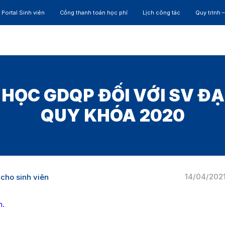
Portal Sinh viên
Cổng thanh toán học phí
Lịch công tác
Quy trình 
ĐÀO TẠO
NGHIÊN CỨU
CỰU SINH VIÊN
HỢP 
HỌC GDQP ĐỐI VỚI SV ĐẠ
QUY KHÓA 2020
14/04/202
cho sinh viên
m.