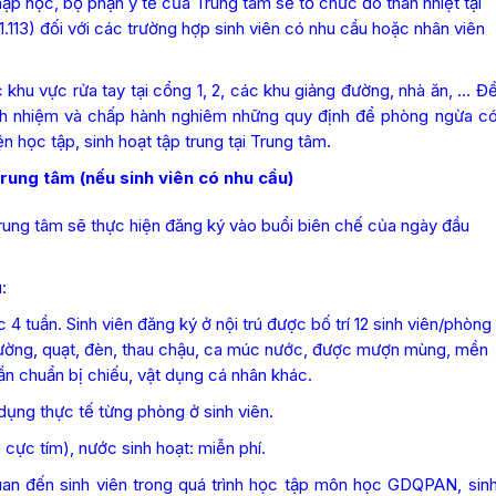
hập học, bộ phận y tế của Trung tâm sẽ tổ chức đo thân nhiệt tại
113) đối với các trường hợp sinh viên có nhu cầu hoặc nhân viên
 khu vực rửa tay tại cổng 1, 2, các khu giảng đường, nhà ăn, … Đ
ách nhiệm và chấp hành nghiêm những quy định để phòng ngừa c
n học tập, sinh hoạt tập trung tại Trung tâm.
 Trung tâm (nếu sinh viên có nhu cầu)
i Trung tâm sẽ thực hiện đăng ký vào buổi biên chế của ngày đầu
:
 tuần. Sinh viên đăng ký ở nội trú được bố trí 12 sinh viên/phòng
giường, quạt, đèn, thau chậu, ca múc nước, được mượn mùng, mền
cần chuẩn bị chiếu, vật dụng cá nhân khác.
dụng thực tế từng phòng ở sinh viên.
cực tím), nước sinh hoạt: miễn phí.
quan đến sinh viên trong quá trình học tập môn học GDQPAN, sin