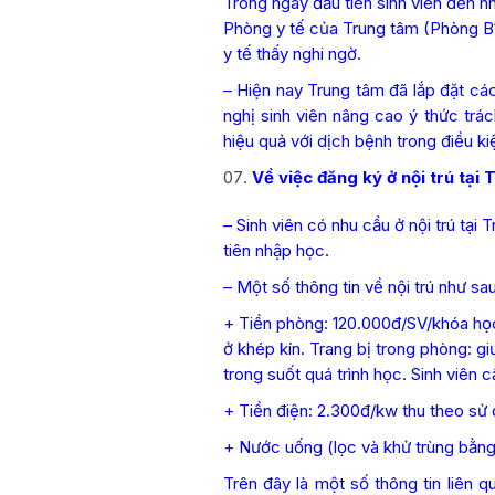
Trong ngày đầu tiên sinh viên đến n
Phòng y tế của Trung tâm (Phòng B1.
y tế thấy nghi ngờ.
– Hiện nay Trung tâm đã lắp đặt các
nghị sinh viên nâng cao ý thức tr
hiệu quả với dịch bệnh trong điều kiệ
Về việc đăng ký ở nội trú tại
– Sinh viên có nhu cầu ở nội trú tạ
tiên nhập học.
– Một số thông tin về nội trú như sau
+ Tiền phòng: 120.000đ/SV/khóa học 4
ở khép kín. Trang bị trong phòng: 
trong suốt quá trình học. Sinh viên 
+ Tiền điện: 2.300đ/kw thu theo sử 
+ Nước uống (lọc và khử trùng bằng 
Trên đây là một số thông tin liên 