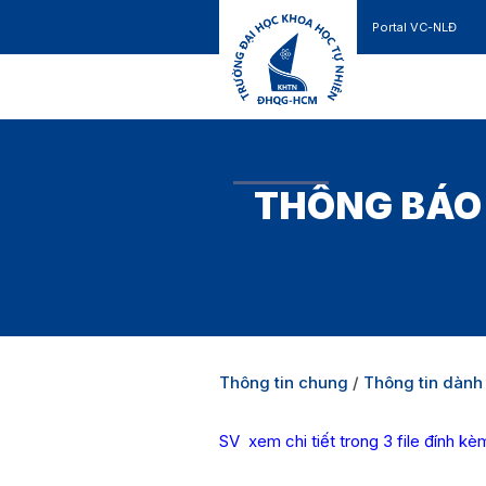
Portal VC-NLĐ
Liên hệ
GIỚI THIỆU
TUYỂN SINH
THÔNG BÁO 
Thông tin chung
/
Thông tin dành 
SV xem chi tiết trong 3 file đính kè