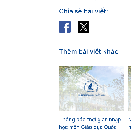
Chia sẻ bài viết:
Thêm bài viết khác
 báo giá Cung cấp
Thông báo thời gian nhập
 hóa áo thun và túi
học môn Giáo dục Quốc