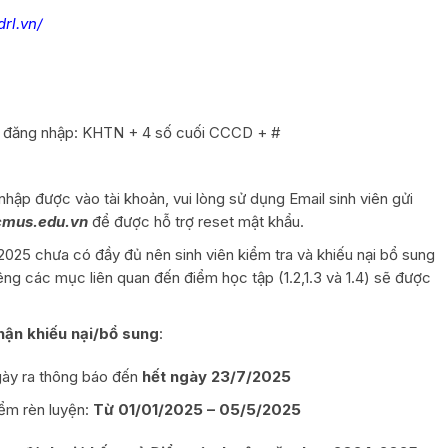
rl.vn/
ầu đăng nhập: KHTN + 4 số cuối CCCD + #
hập được vào tài khoản, vui lòng sử dụng Email sinh viên gửi
cmus.edu.vn
để được hỗ trợ reset mật khẩu.
025 chưa có đầy đủ nên sinh viên kiểm tra và khiếu nại bổ sung
ng các mục liên quan đến điểm học tập (1.2,1.3 và 1.4) sẽ được
nhận khiếu nại/bổ sung
:
ngày ra thông báo đến
hết ngày 23/7/2025
iểm rèn luyện:
Từ 01/01/2025 – 05/5/2025