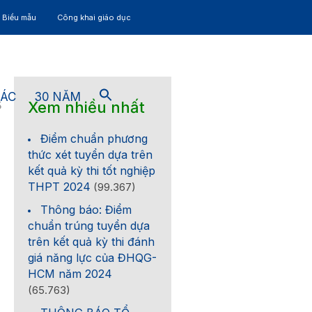
– Biểu mẫu
Công khai giáo dục
TÁC
30 NĂM
Xem nhiều nhất
5
Điểm chuẩn phương
thức xét tuyển dựa trên
kết quả kỳ thi tốt nghiệp
THPT 2024
(99.367)
Thông báo: Điểm
chuẩn trúng tuyển dựa
trên kết quả kỳ thi đánh
giá năng lực của ĐHQG-
HCM năm 2024
(65.763)