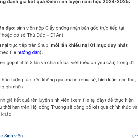
ong đánh giá kết quả Điểm rèn luyện năm học 2024-2025:
ân đạo
: sinh viên nộp Giấy chứng nhận bản gốc trực tiếp tại
hoặc cơ sở Thủ Đức – Dĩ An).
 nại trực tiếp trên Shub,
mỗi lần khiếu nại
01 mục duy nhất
theo file
hướng dẫn
).
 góp ít nhất 3 lần và chia sẻ bài viết (nếu có yêu cầu) trong 01
thức tương tác trên không gian mạng (chia sẻ, bình luận, gắn thẻ,
ng ghi nhận
h giá kết quả rèn luyện sinh viên (xem file tại đây) để thực hiện
Sau thời hạn trên Hội đồng Trường sẽ công bố kết quả chính thức và
 khác.
c Sinh viên