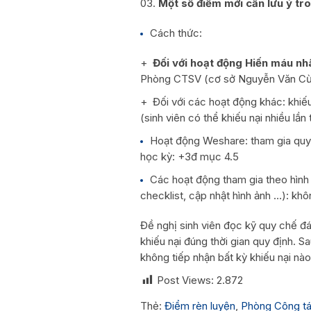
Một số điểm mới cần lưu ý tr
Cách thức:
+
Đối với hoạt động Hiến máu nh
Phòng CTSV (cơ sở Nguyễn Văn Cừ 
+ Đối với các hoạt động khác: khiếu
(sinh viên có thể khiếu nại nhiều lần 
Hoạt động Weshare: tham gia quyên
học kỳ: +3đ mục 4.5
Các hoạt động tham gia theo hình 
checklist, cập nhật hình ảnh …): khô
Đề nghị sinh viên đọc kỹ quy chế đán
khiếu nại đúng thời gian quy định. 
không tiếp nhận bất kỳ khiếu nại nào
Post Views:
2.872
Thẻ:
Điểm rèn luyện
,
Phòng Công tá