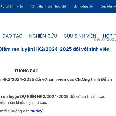
Portal Sinh viên
Cổng thanh toán học phí
Lịch công tác
Quy trình 
ĐÀO TẠO
NGHIÊN CỨU
CỰU SINH VIÊN
HỢP 
09/07/202
Điểm rèn luyện HK2/2024-2025 đối với sinh viên
THÔNG BÁO
n HK2/2024–2025 đối với sinh viên các Chương trình Đề án
 rèn luyện DỰ KIẾN HK2/2024-2025
đối với sinh viên các
iếp nhận khiếu nại như sau:
em file hướng dẫn
tại đây
)