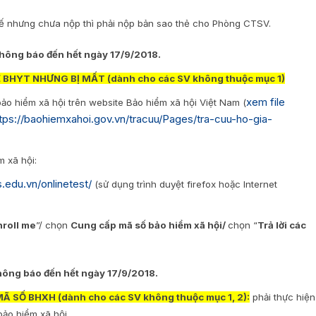
tế nhưng chưa nộp thì phải nộp bản sao thẻ cho Phòng CTSV.
 thông báo đến hết ngày 17/9/2018.
Ẻ BHYT NHƯNG BỊ MẤT (dành cho các SV không thuộc mục 1)
xem file
ảo hiểm xã hội trên website Bảo hiểm xã hội Việt Nam (
tps://baohiemxahoi.gov.vn/tracuu/Pages/tra-cuu-ho-gia-
 xã hội:
.edu.vn/onlinetest/
(sử dụng trình duyệt firefox hoặc Internet
nroll me
”/ chọn
Cung cấp mã số bảo hiểm xã hội/
chọn “
Trả lời các
thông báo đến hết ngày 17/9/2018.
Ã SỐ BHXH (dành cho các SV không thuộc mục 1, 2):
phải thực hiện
bảo hiểm xã hội.