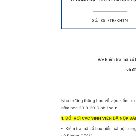
___________________
Số: 85 /TB-KHTN
V/v kiểm tra mã số 
và đ
Nhà trường thông báo về việc kiểm tra
năm học 2018-2019 như sau:
1. ĐỐI VỚI CÁC SINH VIÊN ĐÃ NỘP B
Kiểm tra mã số bảo hiểm xã hội tro
về Phòng CTSV.