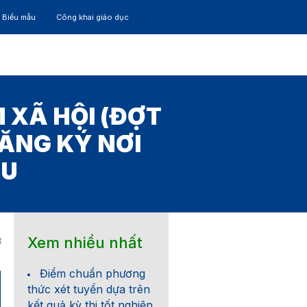
– Biểu mẫu
Công khai giáo dục
TÁC
30 NĂM
 XÃ HỘI (ĐỢT
ĐĂNG KÝ NƠI
ẦU
Xem nhiều nhất
8
Điểm chuẩn phương
thức xét tuyển dựa trên
kết quả kỳ thi tốt nghiệp