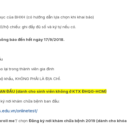
mục của BHXH (có hướng dẫn lựa chọn khi khai báo)
ộ chiếu: ghi đầy đủ số và ký tự nếu có.
thông báo đến hết ngày 17/9/2018.
ẩu
lại trong thành viên gia đình
 hộ khẩu, KHÔNG PHẢI LÀ ĐỊA CHỈ.
AN ĐẦU (dành cho sinh viên không ở KTX ĐHQG-HCM)
g ký nơi khám chữa bệnh ban đầu:
.edu.vn/onlinetest/
nroll me
”/ chọn
Đăng ký nơi khám chữa bệnh 2019 (dành cho khóa