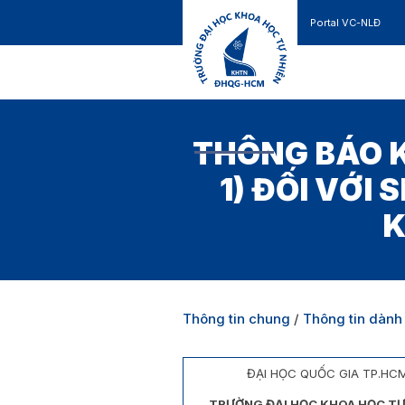
Portal VC-NLĐ
Liên hệ
GIỚI THIỆU
TUYỂN SINH
THÔNG BÁO K
1) ĐỐI VỚI
K
Thông tin chung
/
Thông tin dành 
ĐẠI HỌC QUỐC GIA TP.HC
TRƯỜNG ĐẠI HỌC KHOA HỌC TỰ