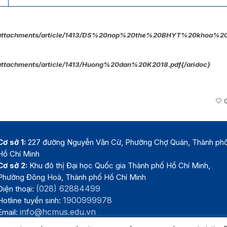
n/attachments/article/1413/DS%20nop%20the%20BHYT%20khoa%20
/attachments/article/1413/Huong%20dan%20K2018.pdf{/aridoc}
Cơ sở 1:
227 đường Nguyễn Văn Cừ, Phường Chợ Quán, Thành ph
Hồ Chí Minh
Cơ sở 2:
Khu đô thị Đại học Quốc gia Thành phố Hồ Chí Minh,
Phường Đông Hoà, Thành phố Hồ Chí Minh
(028) 62884499
Điện thoại:
1900999978
Hotline tuyển sinh:
info@hcmus.edu.vn
Email: