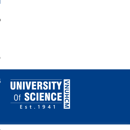
2018%20up.pdf{/aridoc}
0
ố