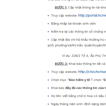
BƯỚC 1:
Cập nhật thông tin tài kho
http://portal.hc
Truy cập website:
Đăng nhập tài khoản sinh viên
Kiểm tra lại các thông tin số chứng
Cập nhật địa chỉ hộ khẩu thường trú
phố; phường/xã/thị trấn; Quận/huyện/thị
Ví dụ: 228/2 Tổ 4, Ấp Phú T
BƯỚC 2:
Khai báo thông tin tất cả
http://ctsv.hcmus
Truy cập website:
Chọn mục “
Bảo hiểm y tế
”/ chọn “
E
Khai báo
đầy đủ các thông tin
của 
Họ tên: viết bằng chữ in hoa có dấu
Ngày tháng năm sinh: định dạng dd