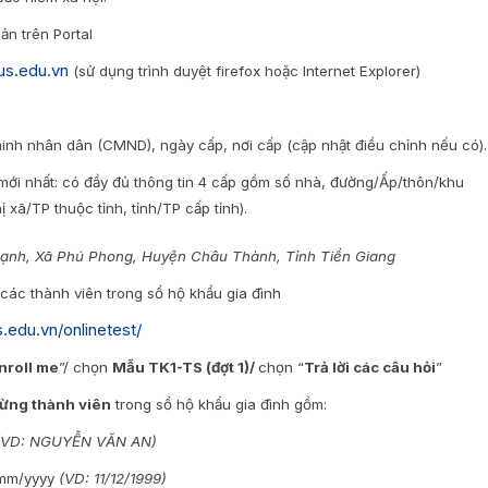
ản trên Portal
mus.edu.vn
(sử dụng trình duyệt firefox hoặc Internet Explorer)
 minh nhân dân (CMND), ngày cấp, nơi cấp (cập nhật điều chỉnh nếu có).
 mới nhất: có đầy đủ thông tin 4 cấp gồm số nhà, đường/Ấp/thôn/khu
 xã/TP thuộc tỉnh, tỉnh/TP cấp tỉnh).
hạnh, Xã Phú Phong, Huyện Châu Thành, Tỉnh Tiền Giang
 các thành viên trong sổ hộ khẩu gia đình
.edu.vn/onlinetest/
nroll me
”/ chọn
Mẫu TK1-TS (đợt 1)/
chọn “
Trả lời các câu hỏi
”
từng thành viên
trong sổ hộ khẩu gia đình gồm:
(VD: NGUYỄN VĂN AN)
/mm/yyyy
(VD: 11/12/1999)