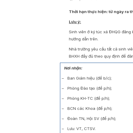
Thời hạn thực hiện: từ ngày ra 
Lưu ý:
Sinh viên ở ký túc xá ĐHQG đăng 
hướng dẫn trên.
Nhà trường yêu cầu tất cả sinh viê
BHXH đầy đủ theo quy định để đảm
Nơi nhận:
– Ban Giám hiệu (để b/c);
– Phòng Đào tạo (để p/h);
– Phòng KH-TC (để p/h);
– BCN các Khoa (để p/h);
– Đoàn TN, Hội SV (để p/h);
– Lưu: VT, CTSV.