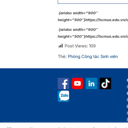
{aridoc width=”900″
height=”500″}https://hcmus.edu.v
{aridoc width=”900″
height=”500″}https://hcmus.edu.vn
Post Views:
109
Thẻ:
Phòng Công tác Sinh viên