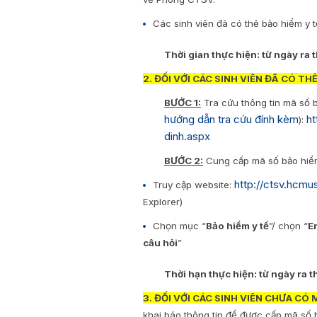
Các sinh viên đã có thẻ bảo hiểm y 
Thời gian thực hiện: từ ngày ra
2. ĐỐI VỚI CÁC SINH VIÊN ĐÃ CÓ TH
BƯỚC 1:
Tra cứu thông tin mã số b
hướng dẫn tra cứu đính kèm
ht
):
dinh.aspx
BƯỚC 2:
Cung cấp mã số bảo hiểm
http://ctsv.hcmus
Truy cập website:
Explorer)
Chọn mục “
Bảo hiểm y tế
”/ chọn “
E
câu hỏi
”
Thời hạn thực hiện: từ ngày ra 
3. ĐỐI VỚI CÁC SINH VIÊN CHƯA CÓ M
khai báo thông tin để được cấp mã số 