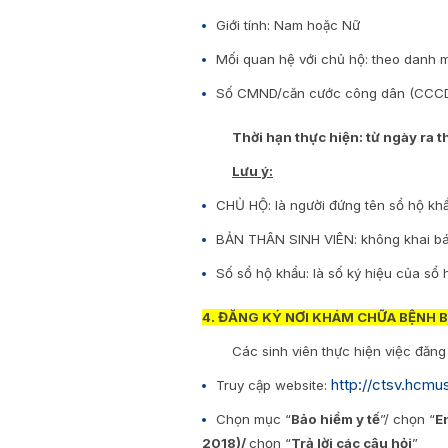
Giới tính: Nam hoặc Nữ
Mối quan hệ với chủ hộ: theo danh 
Số CMND/căn cước công dân (CCCD)/h
Thời hạn thực hiện: từ ngày ra 
Lưu ý:
CHỦ HỘ: là người đứng tên sổ hộ kh
BẢN THÂN SINH VIÊN: không khai báo 
Số sổ hộ khẩu: là số ký hiệu của sổ
4. ĐĂNG KÝ NƠI KHÁM CHỮA BỆNH B
Các sinh viên thực hiện việc đăn
http://ctsv.hcmus
Truy cập website:
Chọn mục “
Bảo hiểm y tế
”/ chọn “
E
2018)/
chọn “
Trả lời các câu hỏi
”