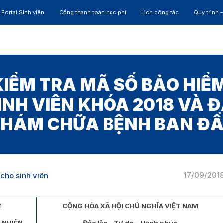
Portal Sinh viên
Cổng thanh toán học phí
Lịch công tác
Quy trình 
ĐÀO TẠO
NGHIÊN CỨU
CỰU SINH VIÊN
HỢP 
IỂM TRA MÃ SỐ BẢO HIỂM
 SINH VIÊN KHÓA 2018 VÀ 
HÁM CHỮA BỆNH BAN Đ
17/09/201
cho sinh viên
M
CỘNG HÒA XÃ HỘI CHỦ NGHĨA VIỆT NAM
 NHIÊN
Độc lập – Tự do – Hạnh phúc