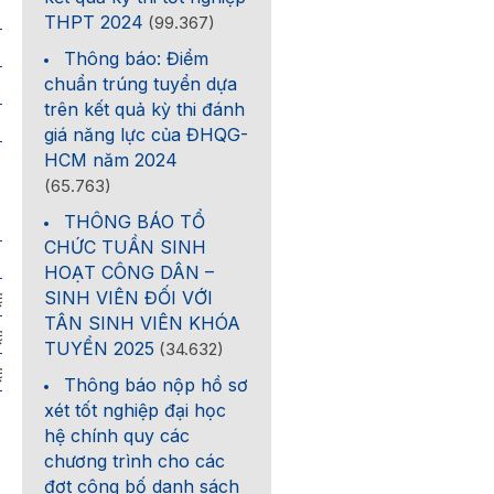
THPT 2024
(99.367)
Thứ
Tiết bắt đầu
Số tiết
Thông báo: Điểm
chuẩn trúng tuyển dựa
2
1
4
trên kết quả kỳ thi đánh
2
1
4
giá năng lực của ĐHQG-
HCM năm 2024
(65.763)
THÔNG BÁO TỔ
CHỨC TUẦN SINH
lop
HOẠT CÔNG DÂN –
i cương 2
HE-HL-BT3
SINH VIÊN ĐỐI VỚI
TÂN SINH VIÊN KHÓA
i cương 2
HE-HL-BT2
TUYỂN 2025
(34.632)
i cương 2
HE-HL-BT1
Thông báo nộp hồ sơ
xét tốt nghiệp đại học
hệ chính quy các
chương trình cho các
đợt công bố danh sách