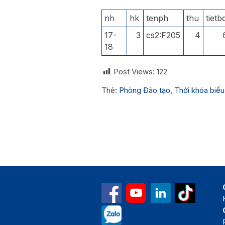
nh
hk
tenph
thu
tietb
17-
3
cs2:F205
4
18
Post Views:
122
Thẻ:
Phòng Đào tạo
,
Thời khóa biểu