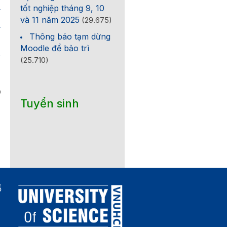
tốt nghiệp tháng 9, 10
lop
và 11 năm 2025
(29.675)
HE-HL1
Thông báo tạm dừng
Moodle để bảo trì
(25.710)
0
Tuyển sinh
ố