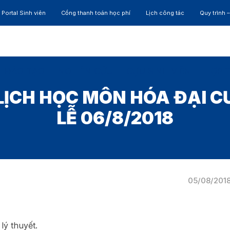
Portal Sinh viên
Cổng thanh toán học phí
Lịch công tác
Quy trình 
ĐÀO TẠO
NGHIÊN CỨU
CỰU SINH VIÊN
HỢP 
LỊCH HỌC MÔN HÓA ĐẠI C
LỄ 06/8/2018
05/08/201
lý thuyết.