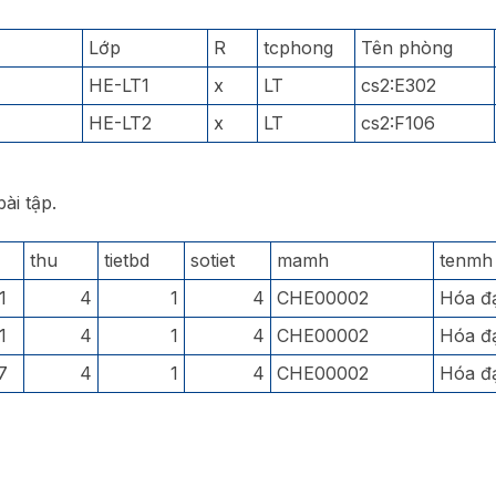
Lớp
R
tcphong
Tên phòng
HE-LT1
x
LT
cs2:E302
HE-LT2
x
LT
cs2:F106
bài tập.
thu
tietbd
sotiet
mamh
tenmh
1
4
1
4
CHE00002
Hóa đạ
1
4
1
4
CHE00002
Hóa đạ
7
4
1
4
CHE00002
Hóa đạ