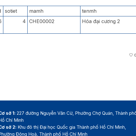
d
sotiet
mamh
tenmh
6
4
CHE00002
Hóa đại cương 2
Cơ sở 1:
227 đường Nguyễn Văn Cừ, Phường Chợ Quán, Thành ph
Hồ Chí Minh
Cơ sở 2:
Khu đô thị Đại học Quốc gia Thành phố Hồ Chí Minh,
Phường Đông Hoà, Thành phố Hồ Chí Minh