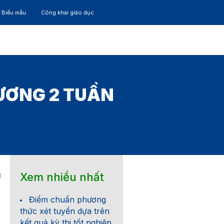
– Biểu mẫu
Công khai giáo dục
TÁC
30 NĂM
ƯƠNG 2 TUẦN
Xem nhiều nhất
8
Điểm chuẩn phương
thức xét tuyển dựa trên
kết quả kỳ thi tốt nghiệp