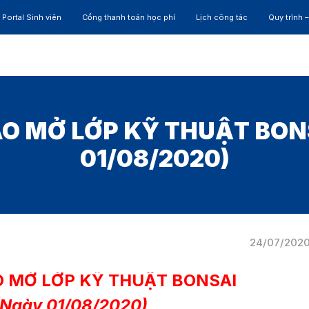
Portal Sinh viên
Cổng thanh toán học phí
Lịch công tác
Quy trình 
ĐÀO TẠO
NGHIÊN CỨU
CỰU SINH VIÊN
HỢP 
O MỞ LỚP KỸ THUẬT BON
01/08/2020)
24/07/202
O MỞ LỚP
KỸ THUẬT BONSAI
(Ngày 01/08/2020)