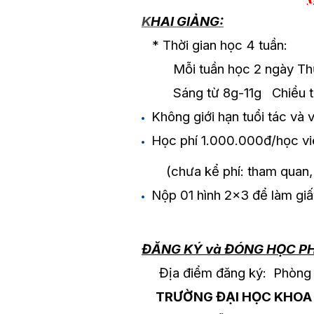
K
HAI GIẢNG:
* Thời gian học 4 tuần:
Mỗi tuần học 2 ngày Thứ 
Sáng từ 8g-11g Chiều từ
Không giới hạn tuổi tác và 
Học phí 1.000.000đ/học vi
(chưa kể phí: tham quan, gi
Nộp 01 hình 2×3 để làm giấ
ĐĂNG KÝ và ĐÓNG HỌC P
Địa điểm đăng ký: Phòng F.1
TRƯỜNG ĐẠI HỌC KHOA 