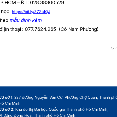
P.HCM – ĐT: 028.38300529
p học:
https://bit.ly/37Zt4QJ
theo
mẫu đính kèm
ố điện thoại : 077.7624.265 (Cô Nam Phương)
Cơ sở 1:
227 đường Nguyễn Văn Cừ, Phường Chợ Quán, Thành ph
Hồ Chí Minh
Cơ sở 2:
Khu đô thị Đại học Quốc gia Thành phố Hồ Chí Minh,
Phường Đông Hoà, Thành phố Hồ Chí Minh