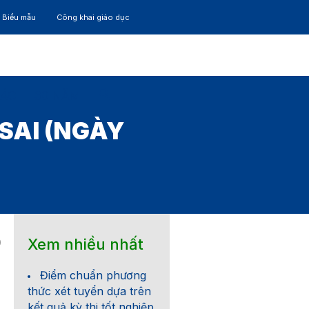
– Biểu mẫu
Công khai giáo dục
TÁC
30 NĂM
SAI (NGÀY
Xem nhiều nhất
0
Điểm chuẩn phương
thức xét tuyển dựa trên
kết quả kỳ thi tốt nghiệp