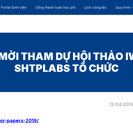
Portal Sinh viên
Cổng thanh toán học phí
Lịch công tác
Quy trình 
ĐÀO TẠO
NGHIÊN CỨU
CỰU SINH VIÊN
HỢP 
MỜI THAM DỰ HỘI THẢO I
SHTPLABS TỔ CHỨC
12/04/201
for-papers-2019/