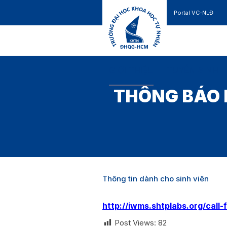
Portal VC-NLĐ
Liên hệ
GIỚI THIỆU
TUYỂN SINH
THÔNG BÁO 
Thông tin dành cho sinh viên
http://iwms.shtplabs.org/call-
Post Views:
82