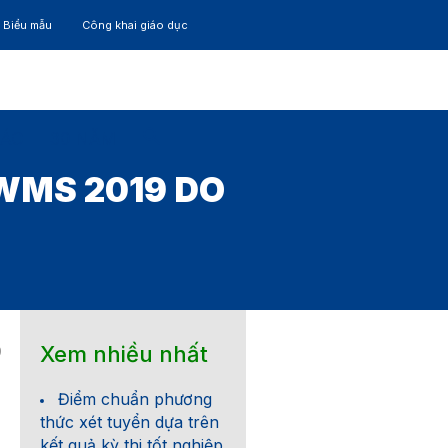
– Biểu mẫu
Công khai giáo dục
TÁC
30 NĂM
WMS 2019 DO
Xem nhiều nhất
9
Điểm chuẩn phương
thức xét tuyển dựa trên
kết quả kỳ thi tốt nghiệp