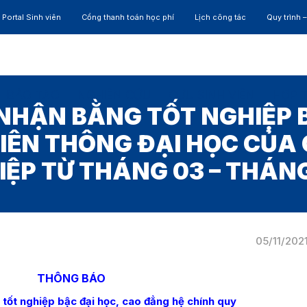
Portal Sinh viên
Cổng thanh toán học phí
Lịch công tác
Quy trình 
ĐÀO TẠO
NGHIÊN CỨU
CỰU SINH VIÊN
HỢP 
NHẬN BẰNG TỐT NGHIỆP B
IÊN THÔNG ĐẠI HỌC CỦA
IỆP TỪ THÁNG 03 – THÁNG
05/11/202
THÔNG BÁO
 tốt nghiệp bậc đại học, cao đẳng hệ chính quy