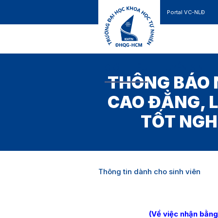
Portal VC-NLĐ
Liên hệ
GIỚI THIỆU
TUYỂN SINH
THÔNG BÁO 
CAO ĐẲNG, L
TỐT NGH
Thông tin dành cho sinh viên
(Về việc nhận bằng