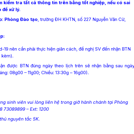
 kiểm tra tất cả thông tin trên bằng tốt nghiệp, nếu có sai
để xử lý.
p
:
Phòng Đào tạo
, trường ĐH KHTN, số 227 Nguyễn Văn Cừ,
p:
-19 nên cần phải thực hiện giãn cách, đề nghị SV đến nhận BTN
h kèm).
ận được BTN đúng ngày theo lịch trên sẽ nhận bằng sau ngà
áng: 08g00 – 11g00; Chiều: 13:30g – 16g00).
ng sinh viên vui lòng liên hệ trong giờ hành chánh tại Phòng
8 73089899 – Ext: 1200
thủ nguyên tắc 5K.