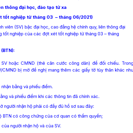
ên thông đại học, đào tạo từ xa
t tốt nghiệp từ tháng 03 – tháng 06/2021)
iên (SV) bậc đại học, cao đẳng hệ chính quy, liên thông đại
g tốt nghiệp của các đợt xét tốt nghiệp từ tháng 03 – tháng
 (BTN):
 SV hoặc CMND (thẻ căn cước công dân) để đối chiếu. Tron
SV/CMND bị mờ đề nghị mang thêm các giấy tờ tùy thân khác nh
 nhận bằng và phiếu điểm.
ằng và phiếu điểm khi các thông tin đã chính xác.
hờ người nhận hộ phải có đầy đủ hồ sơ sau đây:
ộ BTN có công chứng của cơ quan có thẩm quyền;
ủa người nhận hộ và của SV.