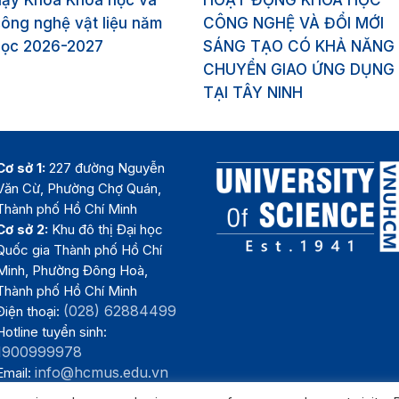
dạy Khoa Khoa học và
HOẠT ĐỘNG KHOA HỌC
ông nghệ vật liệu năm
CÔNG NGHỆ VÀ ĐỔI MỚI
học 2026-2027
SÁNG TẠO CÓ KHẢ NĂNG
CHUYỂN GIAO ỨNG DỤNG
TẠI TÂY NINH
Cơ sở 1:
227 đường Nguyễn
Văn Cừ, Phường Chợ Quán,
Thành phố Hồ Chí Minh
Cơ sở 2:
Khu đô thị Đại học
Quốc gia Thành phố Hồ Chí
Minh, Phường Đông Hoà,
Thành phố Hồ Chí Minh
(028) 62884499
Điện thoại:
Hotline tuyển sinh:
1900999978
info@hcmus.edu.vn
Email: