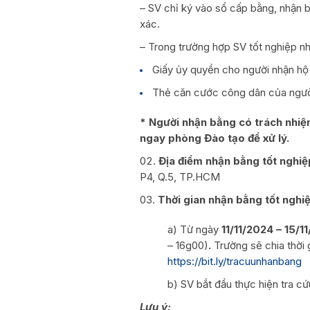
– SV chỉ ký vào sổ cấp bằng, nhận b
xác.
– Trong trường hợp SV tốt nghiệp n
­ Giấy ủy quyền cho người nhận 
­ Thẻ căn cước công dân của ngườ
* Người nhận bằng có trách nhiệm
ngay phòng Đào tạo để xử lý.
Địa điểm nhận bằng tốt nghi
P4, Q.5, TP.HCM
Thời gian nhận bằng tốt nghi
a) Từ ngày
11/11/2024 – 15/1
– 16g00)
.
Trường sẽ chia thời 
https://bit.ly/tracuunhanbang
b) SV bắt đầu thực hiện tra c
Lưu ý: