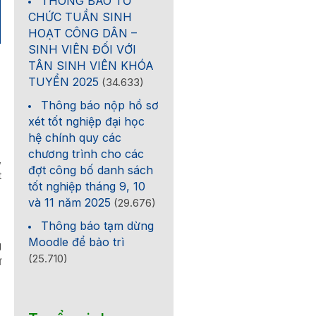
THÔNG BÁO TỔ
CHỨC TUẦN SINH
HOẠT CÔNG DÂN –
SINH VIÊN ĐỐI VỚI
TÂN SINH VIÊN KHÓA
TUYỂN 2025
(34.633)
Thông báo nộp hồ sơ
xét tốt nghiệp đại học
hệ chính quy các
chương trình cho các
,
đợt công bố danh sách
t
tốt nghiệp tháng 9, 10
và 11 năm 2025
(29.676)
Thông báo tạm dừng
Moodle để bảo trì
g
(25.710)
ư