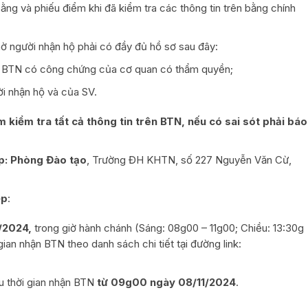
ằng và phiếu điểm khi đã kiểm tra các thông tin trên bằng chính
hờ người nhận hộ phải có đầy đủ hồ sơ sau đây:
hộ BTN có công chứng của cơ quan có thẩm quyền;
i nhận hộ và của SV.
 kiểm tra tất cả thông tin trên BTN, nếu có sai sót phải báo
ệp: Phòng Đào tạo
, Trường ĐH KHTN, số 227 Nguyễn Văn Cừ,
ệp
:
1/2024,
trong giờ hành chánh (Sáng: 08g00 – 11g00; Chiều: 13:30g
gian nhận BTN theo danh sách chi tiết tại đường link:
ứu thời gian nhận BTN
từ 09g00 ngày 08/11/2024
.