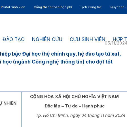
Portal Sinh viên
Cổng thanh toán học phí
Lịch công tác
Quy trình 
ĐÀO TẠO
NGHIÊN CỨU
CỰU SINH VIÊN
HỢP 
05/11/202
iệp bậc Đại học (hệ chính quy, hệ đào tạo từ xa),
i học (ngành Công nghệ thông tin) cho đợt tốt
CỘNG HÒA XÃ HỘI CHỦ NGHĨA VIỆT NAM
Ự NHIÊN
Độc lập – Tự do – Hạnh phúc
Tp. Hồ Chí Minh, ngày 04 tháng 11 năm 2024