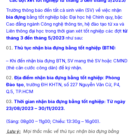
các đợt xét tốt nghiệp từ tháng 3 đến tháng 5/2023)
Trường thông báo đến tất cả sinh viên (SV) về việc nhận
bìa đựng
bằng tốt nghiệp bậc Đại học hệ Chính quy, bậc
Cao đẳng ngành Công nghệ thông tin, hệ đào tạo từ xa và
Liên thông đại học trong thời gian xét tốt nghiệp các đợt
từ
tháng 3 đến tháng 5/2023
như sau:
Thủ tục nhận bìa đựng bằng tốt nghiệp (BTN):
– Khi đến nhận bìa đựng BTN, SV mang thẻ SV hoặc CMND
(thẻ căn cước công dân) để ký nhận.
Địa điểm nhận
bìa đựng bằng tốt nghiệp
:
Phòng
Đào tạo
, trường ĐH KHTN, số 227 Nguyễn Văn Cừ, P4,
Q.5, TP.HCM
Thời gian nhận
bìa đựng bằng tốt nghiệp: Từ ngày
23/08/2023 – 30/11/2023.
(Sáng: 08g00 – 11g00; Chiều: 13:30g – 16g00).
Lưu ý:
Mọi thắc
mắc
về thủ tục nhận bìa đựng bằng