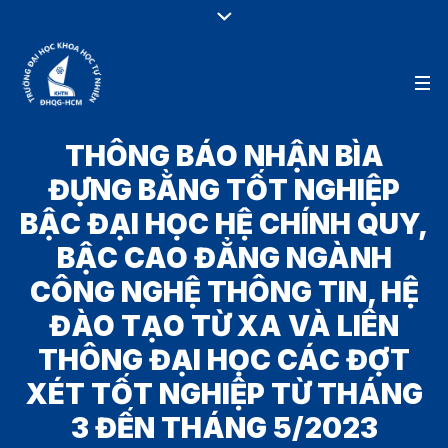
THÔNG BÁO NHẬN BÌA
ĐỰNG BẰNG TỐT NGHIỆP
BẬC ĐẠI HỌC HỆ CHÍNH QUY,
BẬC CAO ĐẲNG NGÀNH
CÔNG NGHỆ THÔNG TIN, HỆ
ĐÀO TẠO TỪ XA VÀ LIÊN
THÔNG ĐẠI HỌC CÁC ĐỢT
XÉT TỐT NGHIỆP TỪ THÁNG
3 ĐẾN THÁNG 5/2023