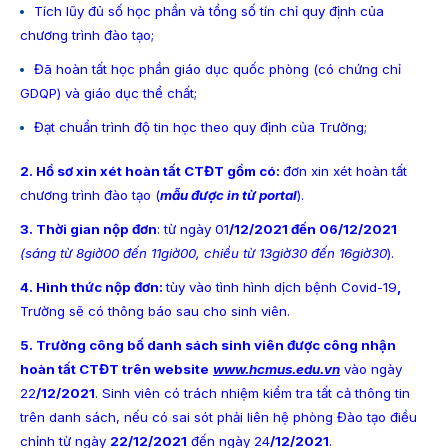
Tích lũy đủ số học phần và tổng số tín chỉ quy định của
chương trình đào tạo;
Đã hoàn tất học phần giáo dục quốc phòng (có chứng chỉ
GDQP) và giáo dục thể chất;
Đạt chuẩn trình độ tin học theo quy định của Trường;
2. Hồ sơ xin xét hoàn tất CTĐT gồm có:
đơn xin xét hoàn tất
chương trình đào tạo (
mẫu được in từ portal
).
3. Thời gian nộp đơn
: từ ngày 01
/12/2021 đến 06/12/2021
(
sáng từ 8giờ00 đến 11giờ00, chiều từ 13giờ30 đến 16giờ30
).
4. Hình thức nộp đơn:
tùy vào tình hình dịch bệnh Covid-19
,
Trường sẽ có thông báo sau cho sinh viên.
5. Trường công bố danh sách sinh viên được công nhận
hoàn tất CTĐT trên website
www.hcmus.edu.vn
vào ngày
22
/12/2021
. Sinh viên có trách nhiệm kiểm tra tất cả thông tin
trên danh sách, nếu có sai sót phải liên hệ phòng Đào tạo điều
chỉnh từ ngày
22/12/2021
đến ngày 24
/12/2021
.