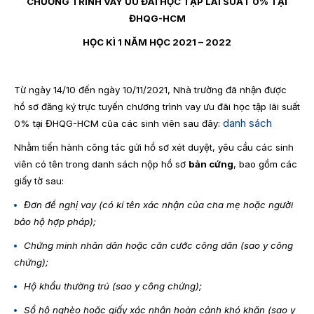
CHƯƠNG TRÌNH VAY ƯU ĐÃI HỌC TẬP LÃI SUẤT 0% TẠI
ĐHQG-HCM
HỌC KÌ 1 NĂM HỌC 2021 – 2022
Từ ngày 14/10 đến ngày 10/11/2021, Nhà trường đã nhận được
hồ sơ đăng ký trực tuyến chương trình vay ưu đãi học tập lãi suất
danh sách
0% tại ĐHQG-HCM của các sinh viên sau đây:
Nhằm tiến hành công tác gửi hồ sơ xét duyệt, yêu cầu các sinh
viên có tên trong danh sách nộp hồ sơ
bản cứng
, bao gồm các
giấy tờ sau:
Đơn đề nghị vay (có kí tên xác nhận của cha mẹ hoặc người
bảo hộ hợp pháp);
Chứng minh nhân dân hoặc căn cước công dân (sao y công
chứng);
Hộ khẩu thường trú (sao y công chứng);
Sổ hộ nghèo hoặc giấy xác nhận hoàn cảnh khó khăn (sao y