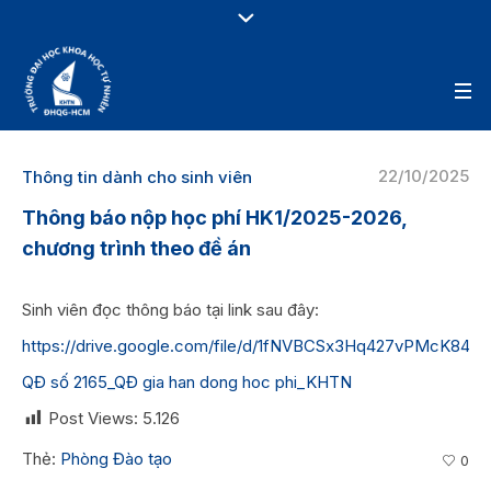
22/10/2025
Thông tin dành cho sinh viên
Thông báo nộp học phí HK1/2025-2026,
chương trình theo đề án
Sinh viên đọc thông báo tại link sau đây:
https://drive.google.com/file/d/1fNVBCSx3Hq427vPMcK84
QĐ số 2165_QĐ gia han dong hoc phi_KHTN
Post Views:
5.126
Thẻ:
Phòng Đào tạo
0