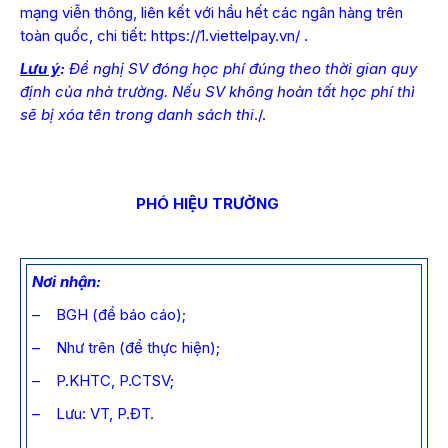
mạng viễn thông, liên kết với hầu hết các ngân hàng trên
toàn quốc, chi tiết: https://1.viettelpay.vn/ .
Lưu ý
:
Đề nghị SV đóng học phí đúng theo thời gian quy
định của nhà trường. Nếu SV không hoàn tất học phí thì
sẽ bị xóa tên trong danh sách thi
./.
PHÓ HIỆU TRƯỞNG
Nơi nhận:
– BGH (để báo cáo);
– Như trên (để thực hiện);
– P.KHTC, P.CTSV;
– Lưu: VT, P.ĐT.