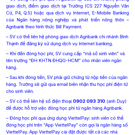
giao dịch, điểm giao dịch tại Trường (CS 227 Nguyễn Văn
Cừ, P4, Q.5) hoặc qua dịch vụ Internet, E-Mobile Banking
của Ngân hàng nông nghiệp và phát triển nông thôn –
Agribank theo hình thức Bill Payment.
– SV có thể liên hệ phòng giao dịch Agribank chi nhánh Bình
Thạnh để đăng ký sử dụng dịch vụ Internet banking.
– Khi đến đóng học phí, SV cung cấp “mã số sinh viên” và
tên trường “ĐH KHTN ĐHQG-HCM” cho nhân viên ngân
hàng.
– Sau khi đóng tiền, SV phải giữ chứng từ nộp tiền của ngân
hàng. Trường sẽ gửi qua email biên nhận thu học phí điện tử
cho sinh viên.
– SV có thể liên hệ số điện thoại
0902 093 310
(anh Duy)
để được hỗ trợ việc đóng học phí từ ngân hàng Agribank.
– Đóng học phí qua ứng dụng ViettelPay: sinh viên có thể
đóng học phí trên “App ViettelPay” còn gọi là ngân hàng số
ViettelPay. App ViettelPay cài đặt được tất cả các nhà