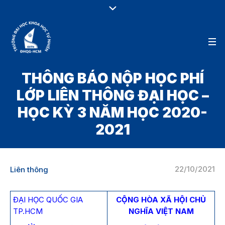
THÔNG BÁO NỘP HỌC PHÍ
LỚP LIÊN THÔNG ĐẠI HỌC –
HỌC KỲ 3 NĂM HỌC 2020-
2021
22/10/2021
Liên thông
ĐẠI HỌC QUỐC GIA
CỘNG HÒA XÃ HỘI CHỦ
TP.HCM
NGHĨA VIỆT NAM