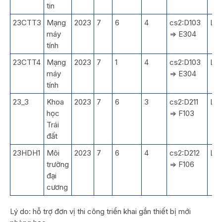
tin
23CTT3
Mạng
2023
7
6
4
cs2:D103
LT
máy
=> E304
tính
23CTT4
Mạng
2023
7
1
4
cs2:D103
LT
máy
=> E304
tính
23_3
Khoa
2023
7
6
3
cs2:D211
LT
học
=> F103
Trái
đất
23HDH1
Môi
2023
7
6
4
cs2:D212
LT
trường
=> F106
đại
cương
Lý do: hỗ trợ đơn vị thi công triển khai gắn thiết bị mới