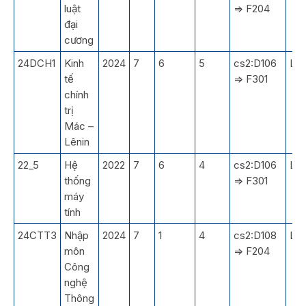
luật
=> F204
đại
cương
24DCH1
Kinh
2024
7
6
5
cs2:D106
LT
tế
=> F301
chính
trị
Mác –
Lênin
22_5
Hệ
2022
7
6
4
cs2:D106
LT
thống
=> F301
máy
tính
24CTT3
Nhập
2024
7
1
4
cs2:D108
LT
môn
=> F204
Công
nghệ
Thông