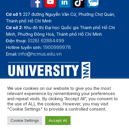
Cơ sở 1:
227 đường Nguyễn Văn Cừ, Phường Chợ Quán,
Thành phố Hồ Chí Minh
Cơ sở 2:
Khu đô thị Đại học Quốc gia Thành phố Hồ Chí
Minh, Phường Đông Hoà, Thành phố Hồ Chí Minh
(028) 62884499
Điện thoại:
1900999978
Hotline tuyển sinh:
info@hcmus.edu.vn
Email:
We use cookies on our website to give you the most
relevant experience by remembering your preferences
and repeat visits. By clicking “Accept All”, you consent to
the use of ALL the cookies. However, you may visit
"Cookie Settings" to provide a controlled consent.
Bản quyền thuộc Trường Đại học Khoa học tự nhiên, Đại học Quốc
Cookie Settings
Accept All
gia Thành phố Hồ Chí Minh. Năm 2024