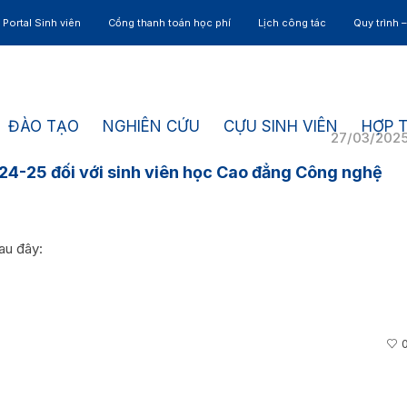
Portal Sinh viên
Cổng thanh toán học phí
Lịch công tác
Quy trình 
ĐÀO TẠO
NGHIÊN CỨU
CỰU SINH VIÊN
HỢP 
27/03/202
24-25 đối với sinh viên học Cao đẳng Công nghệ
au đây: