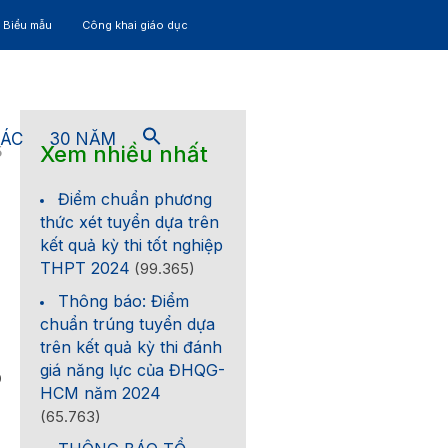
– Biểu mẫu
Công khai giáo dục
TÁC
30 NĂM
Xem nhiều nhất
5
Điểm chuẩn phương
thức xét tuyển dựa trên
kết quả kỳ thi tốt nghiệp
THPT 2024
(99.365)
Thông báo: Điểm
chuẩn trúng tuyển dựa
trên kết quả kỳ thi đánh
giá năng lực của ĐHQG-
0
HCM năm 2024
(65.763)