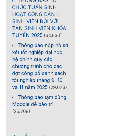
THÔNG BÁO TỔ
CHỨC TUẦN SINH
HOẠT CÔNG DÂN –
SINH VIÊN ĐỐI VỚI
TÂN SINH VIÊN KHÓA
TUYỂN 2025
(34.630)
Thông báo nộp hồ sơ
xét tốt nghiệp đại học
hệ chính quy các
chương trình cho các
đợt công bố danh sách
tốt nghiệp tháng 9, 10
và 11 năm 2025
(29.673)
Thông báo tạm dừng
Moodle để bảo trì
Trường Đại học Khoa học
Newsletter HCMUS số
(25.708)
tự nhiên, ĐHQG-HCM mở
23/2026
rộng hợp tác quốc tế
trong đào tạo và nghiên