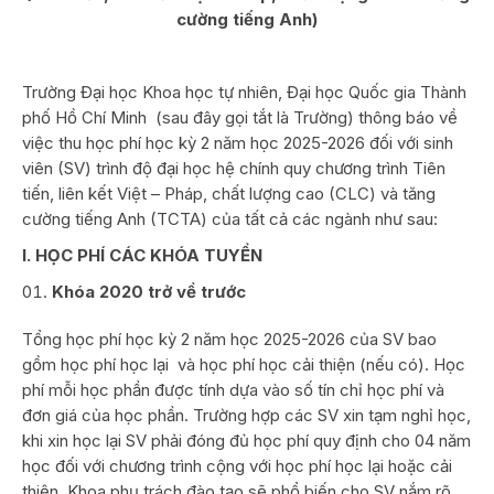
cường tiếng Anh)
Trường Đại học Khoa học tự nhiên, Đại học Quốc gia Thành
phố Hồ Chí Minh (sau đây gọi tắt là Trường) thông báo về
việc thu học phí học kỳ 2 năm học 2025-2026 đối với sinh
viên (SV) trình độ đại học hệ chính quy chương trình Tiên
tiến, liên kết Việt – Pháp, chất lượng cao (CLC) và tăng
cường tiếng Anh (TCTA) của tất cả các ngành như sau:
I. HỌC PHÍ CÁC KHÓA TUYỂN
K
hóa 2020
trở về trước
Tổng học phí học kỳ 2 năm học 2025-2026 của SV bao
gồm học phí học lại và học phí học cải thiện (nếu có). Học
phí mỗi học phần được tính dựa vào số tín chỉ học phí và
đơn giá của học phần. Trường hợp các SV xin tạm nghỉ học,
khi xin học lại SV phải đóng đủ học phí quy định cho 04 năm
học đối với chương trình cộng với học phí học lại hoặc cải
thiện. Khoa phụ trách đào tạo sẽ phổ biến cho SV nắm rõ