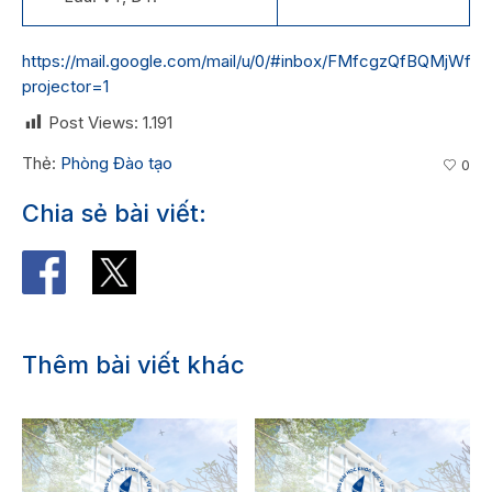
https://mail.google.com/mail/u/0/#inbox/FMfcgzQfBQMjW
projector=1
Post Views:
1.191
Thẻ:
Phòng Đào tạo
0
Chia sẻ bài viết:
Thêm bài viết khác