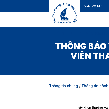
Portal VC-NLĐ
Liên hệ
GIỚI THIỆU
TUYỂN SINH
THÔNG BÁO 
VIÊN TH
Thông tin chung
/
Thông tin dành 
v/v khen thưởng và 