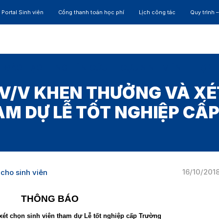
Portal Sinh viên
Cổng thanh toán học phí
Lịch công tác
Quy trình 
ĐÀO TẠO
NGHIÊN CỨU
CỰU SINH VIÊN
HỢP 
V/V KHEN THƯỞNG VÀ XÉ
AM DỰ LỄ TỐT NGHIỆP CẤ
16/10/201
cho sinh viên
THÔNG BÁO
xét chọn sinh viên tham dự Lễ tốt nghiệp cấp Trường