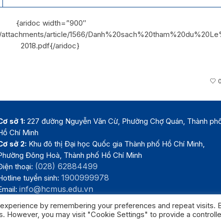
{aridoc width=”900″
.vn/attachments/article/1566/Danh%20sach%20tham%20du%20L
2018.pdf{/aridoc}
Cơ sở 1:
227 đường Nguyễn Văn Cừ, Phường Chợ Quán, Thành ph
Hồ Chí Minh
Cơ sở 2:
Khu đô thị Đại học Quốc gia Thành phố Hồ Chí Minh,
Phường Đông Hoà, Thành phố Hồ Chí Minh
(028) 62884499
Điện thoại:
1900999978
Hotline tuyển sinh:
info@hcmus.edu.vn
Email:
 experience by remembering your preferences and repeat visits. 
es. However, you may visit "Cookie Settings" to provide a controll
Trường Đại học Khoa học tự nhiên, Đại học Quốc gia Thành phố Hồ Chí 