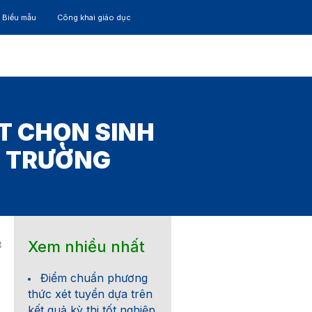
– Biểu mẫu
Công khai giáo dục
TÁC
30 NĂM
T CHỌN SINH
P TRƯỜNG
Xem nhiều nhất
8
Điểm chuẩn phương
thức xét tuyển dựa trên
kết quả kỳ thi tốt nghiệp