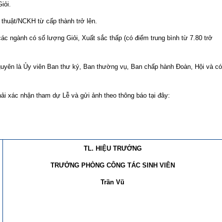
iỏi.
 thuật/NCKH từ cấp thành trở lên.
các ngành có số lượng Giỏi, Xuất sắc thấp (có điểm trung bình từ 7.80 trở
nguyên là Ủy viên Ban thư ký, Ban thường vụ, Ban chấp hành Đoàn, Hội và có
hải xác nhận tham dự Lễ và gửi ảnh theo thông báo tại đây:
TL. HIỆU TRƯỞNG
TRƯỞNG PHÒNG CÔNG TÁC SINH VIÊN
Trần Vũ