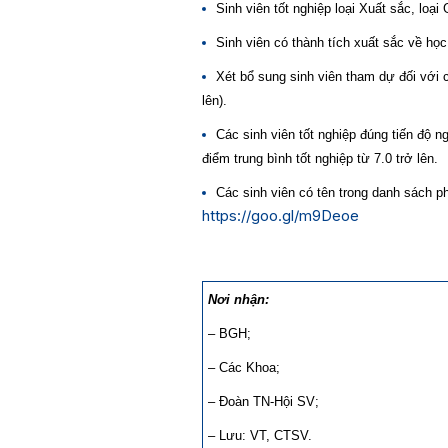
Sinh viên tốt nghiệp loại Xuất sắc, loại G
Sinh viên có thành tích xuất sắc về học
Xét bổ sung sinh viên tham dự đối với 
lên).
Các sinh viên tốt nghiệp đúng tiến độ 
điểm trung bình tốt nghiệp từ 7.0 trở lên.
Các sinh viên có tên trong danh sách p
https://goo.gl/m9Deoe
Nơi nhận:
– BGH;
– Các Khoa;
– Đoàn TN-Hội SV;
– Lưu: VT, CTSV.