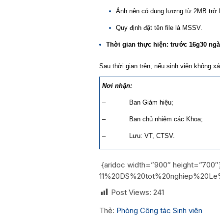
Ảnh nên có dung lượng từ 2MB trở 
Quy định đặt tên file là MSSV.
Thời gian thực hiện: trước
16g30 ngà
Sau thời gian trên, nếu sinh viên không 
Nơi nhận:
– Ban Giám hiệu;
– Ban chủ nhiệm các Khoa;
– Lưu: VT, CTSV.
{aridoc width=”900″ height=”700″
11%20DS%20tot%20nghiep%20Le%2
Post Views:
241
Thẻ:
Phòng Công tác Sinh viên