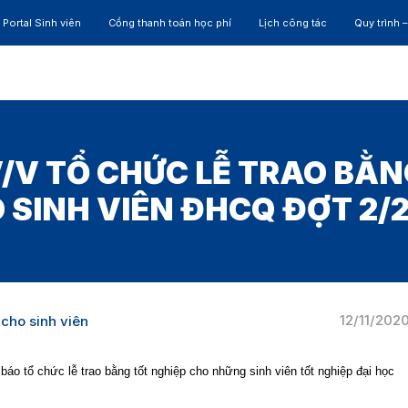
Portal Sinh viên
Cổng thanh toán học phí
Lịch công tác
Quy trình 
ĐÀO TẠO
NGHIÊN CỨU
CỰU SINH VIÊN
HỢP 
/V TỔ CHỨC LỄ TRAO BẰN
 SINH VIÊN ĐHCQ ĐỢT 2/
12/11/202
cho sinh viên
áo tổ chức lễ trao bằng tốt nghiệp cho những sinh viên tốt nghiệp đại học