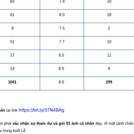
93
7.8
18
61
8.0
18
9
7.5
2
51
7.7
10
17
8.0
12
14
8.0
8
1041
8.0
299
https://bit.ly/37N4BAg
nhân
tại link
rên phải
xác nhận sự tham dự và
gửi 01 ảnh cá nhân
đẹp, rõ mặt (ảnh chân
u trong buổi Lễ.