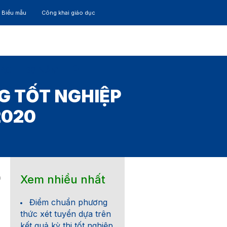
– Biểu mẫu
Công khai giáo dục
TÁC
30 NĂM
G TỐT NGHIỆP
2020
Xem nhiều nhất
0
Điểm chuẩn phương
thức xét tuyển dựa trên
kết quả kỳ thi tốt nghiệp