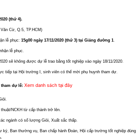
020 (thứ 4).
 Văn Cừ, Q.5, TP.HCM)
hận lễ phục:
15g00 ngày 17/11/2020 (thứ 3) tại Giảng đường 1
.
nhận lễ phục.
2020 sẽ không được dự lễ trao bằng tốt nghiệp vào ngày 18/11/2020.
ực tiếp tại Hội trường I, sinh viên có thể mời phụ huynh tham dự.
Xem danh sách tại đây
 tham dự lễ:
iỏi.
 thuật/NCKH từ cấp thành trở lên.
các ngành có số lượng Giỏi, Xuất sắc thấp.
hư ký, Ban thường vụ, Ban chấp hành Đoàn, Hội cấp trường tốt nghiệp đúng
n.