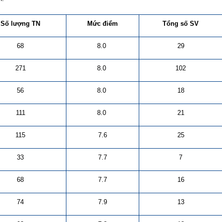
Số lượng TN
Mức điểm
Tổng số SV
68
8.0
29
271
8.0
102
56
8.0
18
111
8.0
21
115
7.6
25
33
7.7
7
68
7.7
16
74
7.9
13