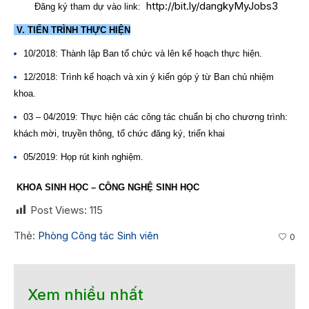
http://bit.ly/dangkyMyJobs3
Đăng ký tham dự vào link:
V.
TIẾN TRÌNH THỰC HIỆN
10/2018: Thành lập Ban tổ chức và lên kế hoạch thực hiện.
12/2018: Trình kế hoạch và xin ý kiến góp ý từ Ban chủ nhiệm
khoa.
03 – 04/2019: Thực hiện các công tác chuẩn bị cho chương trình:
khách mời, truyền thông, tổ chức đăng ký, triển khai
05/2019: Họp rút kinh nghiệm.
KHOA SINH HỌC – CÔNG NGHỆ SINH HỌC
Post Views:
115
Thẻ:
Phòng Công tác Sinh viên
0
Xem nhiều nhất