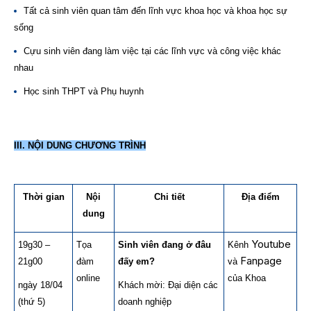
Tất cả sinh viên quan tâm đến lĩnh vực khoa học và khoa học sự
sống
Cựu sinh viên đang làm việc tại các lĩnh vực và công việc khác
nhau
Học sinh THPT và Phụ huynh
III.
NỘI DUNG CHƯƠNG TRÌNH
Thời gian
Nội
Chi tiết
Địa điểm
dung
Youtube
19g30 –
Tọa
Sinh viên đang ở đâu
Kênh
Fanpage
21g00
đàm
đấy em?
và
online
của Khoa
ngày 18/04
Khách mời: Đại diện các
(thứ 5)
doanh nghiệp