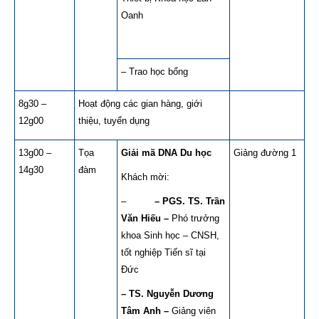
Oanh
– Trao học bổng
8g30 –
Hoạt động các gian hàng, giới
12g00
thiệu, tuyển dụng
13g00 –
Tọa
Giải mã DNA Du học
Giảng đường 1
14g30
đàm
Khách mời:
–
– PGS. TS. Trần
Văn Hiếu –
Phó trưởng
khoa Sinh học – CNSH,
tốt nghiệp Tiến sĩ tại
Đức
– TS. Nguyễn Dương
Tâm Anh –
Giảng viên