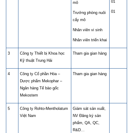
01
mô
01
Trưởng phòng nuôi
cấy mô
Nhân viên vi sinh
Nhân viên triển khai
3
Công ty Thiết bị Khoa học
Tham gia gian hàng
Kỹ thuật Trung Hải
4
Công ty Cổ phần Hóa –
Tham gia gian hàng
Dược phẩm Mekophar –
Ngân hàng Tế bào gốc
Mekostem
5
Công ty Rohto-Mentholatum
Giám sát sản xuất,
Việt Nam
NV Đăng ký sản
phẩm, QA, QC,
R&D…