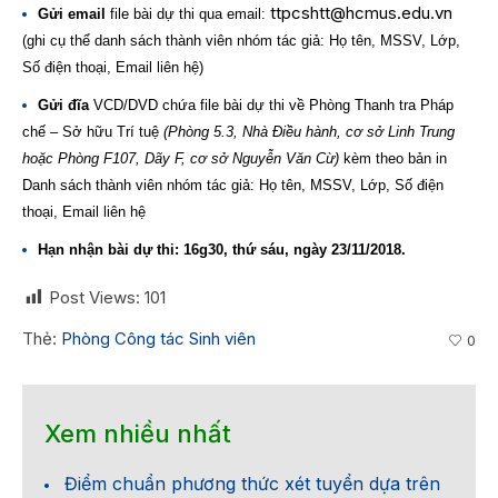
ttpcshtt@hcmus.edu.vn
Gửi email
file bài dự thi qua email:
(ghi cụ thể danh sách thành viên nhóm tác giả: Họ tên, MSSV, Lớp,
Số điện thoại, Email liên hệ)
Gửi đĩa
VCD/DVD chứa file bài dự thi về Phòng Thanh tra Pháp
chế – Sở hữu Trí tuệ
(Phòng 5.3, Nhà Điều hành, cơ sở Linh Trung
hoặc Phòng F107, Dãy F, cơ sở Nguyễn Văn Cừ)
kèm theo bản in
Danh sách thành viên nhóm tác giả: Họ tên, MSSV, Lớp, Số điện
thoại, Email liên hệ
Hạn nhận bài dự thi: 16g30, thứ sáu, ngày 23/11/2018.
Post Views:
101
Thẻ:
Phòng Công tác Sinh viên
0
Xem nhiều nhất
Điểm chuẩn phương thức xét tuyển dựa trên