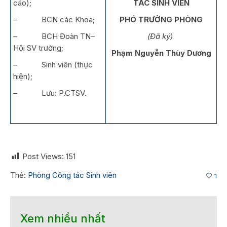
cáo);
TÁC SINH VIÊN
– BCN các Khoa;
PHÓ TRƯỞNG PHÒNG
– BCH Đoàn TN–
(Đã ký)
Hội SV trường;
Phạm Nguyễn Thùy Dương
– Sinh viên (thực
hiện);
– Lưu: P.CTSV.
Post Views:
151
Thẻ:
Phòng Công tác Sinh viên
1
Xem nhiều nhất