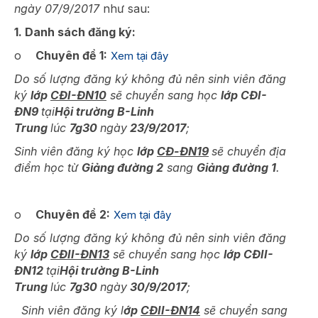
ngày 07/9/2017
như sau:
1. Danh sách đăng ký:
o
Chuyên đề 1:
Xem tại đây
Do số lượng đăng ký không đủ nên sinh viên đăng
ký
lớp
CĐI-ĐN10
sẽ chuyển sang học
lớp CĐI-
ĐN9
tại
Hội trường B-Linh
Trung
lúc
7g30
ngày
23/9/2017
;
Sinh viên đăng ký học
lớp
CĐ-ĐN19
sẽ chuyển địa
điểm học từ
Giảng đường 2
sang
Giảng đường 1
.
o
Chuyên đề 2:
Xem tại đây
Do số lượng đăng ký không đủ nên sinh viên đăng
ký
lớp
CĐII-ĐN13
sẽ chuyển sang học
lớp CĐII-
ĐN12
tại
Hội trường B-Linh
Trung
lúc
7g30
ngày
30/9/2017
;
Sinh viên đăng ký l
ớp
CĐII-ĐN14
sẽ chuyển sang