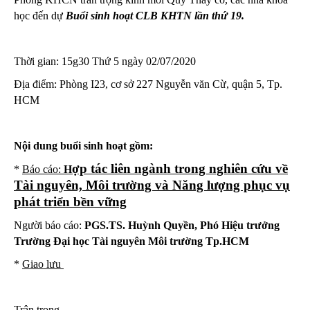
học đến dự
Buổi sinh hoạt CLB KHTN lần thứ 19.
Thời gian: 15g30 Thứ 5 ngày 02/07/2020
Địa điểm: Phòng I23, cơ sở 227 Nguyễn văn Cừ, quận 5, Tp.
HCM
Nội dung buổi sinh hoạt gồm:
ợp tác liên ngành trong nghiên cứu về
*
Báo cáo:
H
Tài nguyên, Môi trường và Năng lượng phục vụ
phát triển bền vững
Người báo cáo:
PGS.TS. Huỳnh Quyền, Phó Hiệu trưởng
Trường Đại học Tài nguyên Môi trường Tp.HCM
*
Giao lưu
Trân trọng