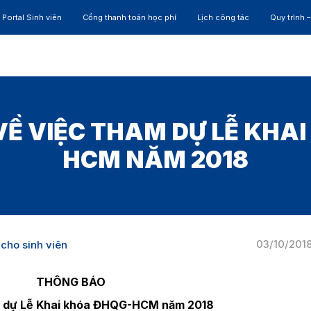
Portal Sinh viên
Cổng thanh toán học phí
Lịch công tác
Quy trình 
ĐÀO TẠO
NGHIÊN CỨU
CỰU SINH VIÊN
HỢP 
Ề VIỆC THAM DỰ LỄ KHA
HCM NĂM 2018
03/10/201
cho sinh viên
THÔNG BÁO
m dự Lễ Khai khóa ĐHQG-HCM năm 2018