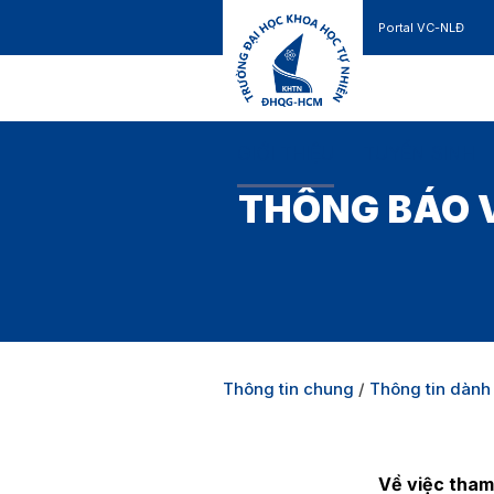
Portal VC-NLĐ
Liên hệ
GIỚI THIỆU
TUYỂN SINH
THÔNG BÁO V
Thông tin chung
/
Thông tin dành 
Về việc tha