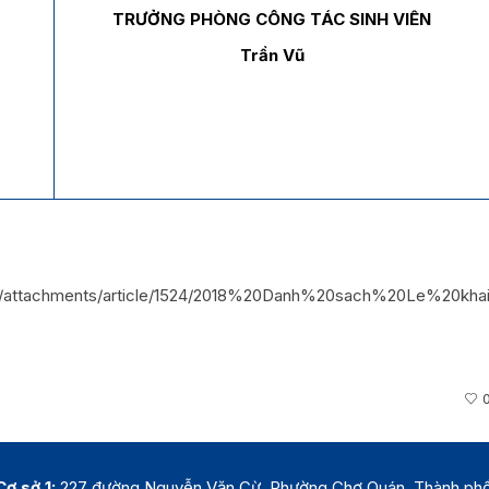
TRƯỞNG PHÒNG CÔNG TÁC SINH VIÊN
Trần Vũ
.vn/attachments/article/1524/2018%20Danh%20sach%20Le%20k
Cơ sở 1:
227 đường Nguyễn Văn Cừ, Phường Chợ Quán, Thành ph