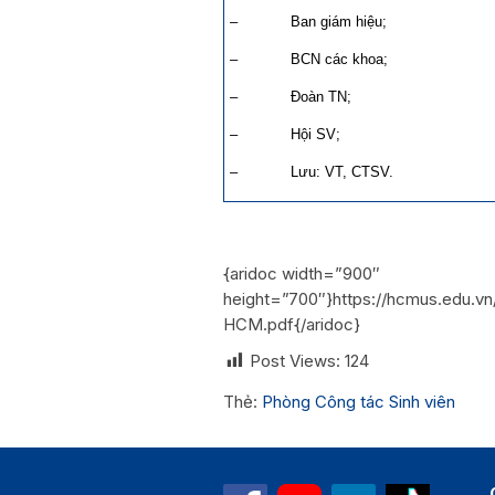
– Ban giám hiệu;
– BCN các khoa;
– Đoàn TN;
– Hội SV;
– Lưu: VT, CTSV.
{aridoc width=”900″
height=”700″}https://hcmus.edu
HCM.pdf{/aridoc}
Post Views:
124
Thẻ:
Phòng Công tác Sinh viên