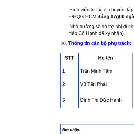
Sinh viên tự túc di chuyển, tậ
ĐHQG-HCM
đúng 07g00 ngà
Nhà trường sẽ hỗ trợ phí di c
tiếp Cô Hạnh để ký nhận).
Thông tin cán bộ phụ trách:
STT
Họ tên
1
Trần Minh Tâm
2
Vũ Tấn Phát
3
Đinh Thị Đức Hạnh
Nơi nhận: