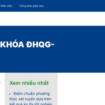
– Biểu mẫu
Công khai giáo dục
TÁC
30 NĂM
I KHÓA ĐHQG-
Xem nhiều nhất
8
Điểm chuẩn phương
thức xét tuyển dựa trên
kết quả kỳ thi tốt nghiệp