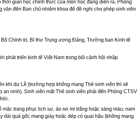
 thời gian học chính thức của môn học đang diễn ra. Phòng
ng văn đến Ban chủ nhiệm khoa để đề nghị cho phép sinh viên
Bộ Chính trị, Bí thư Trung ương Đảng, Trưởng ban Kinh tế
ới phát triển kinh tế Việt Nam trong bối cảnh hội nhập
ên khi dự Lễ (trường hợp không mang Thẻ sinh viên thì sẽ
o an ninh). Sinh viên mất Thẻ sinh viên phải đến Phòng CTSV
hời.
ễ mặc trang phục lịch sự, áo sơ mi trắng hoặc sáng màu; nam
 dài quá gối; mang giày hoặc dép có quai hậu (không mang