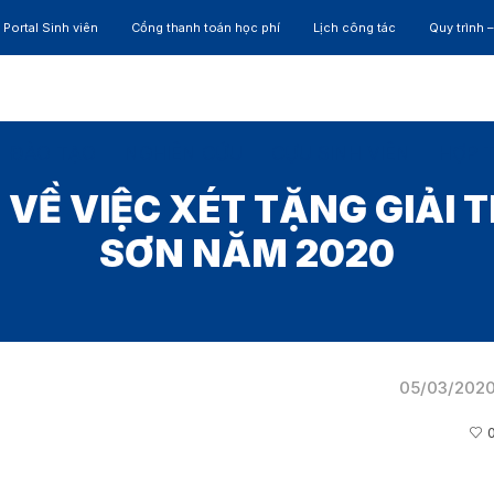
Portal Sinh viên
Cổng thanh toán học phí
Lịch công tác
Quy trình 
ĐÀO TẠO
NGHIÊN CỨU
CỰU SINH VIÊN
HỢP 
VỀ VIỆC XÉT TẶNG GIẢI
SƠN NĂM 2020
05/03/202