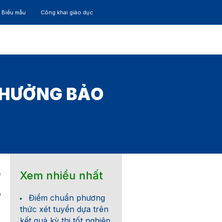
– Biểu mẫu
Công khai giáo dục
TÁC
30 NĂM
 THƯỞNG BẢO
Xem nhiều nhất
0
0
Điểm chuẩn phương
thức xét tuyển dựa trên
kết quả kỳ thi tốt nghiệp