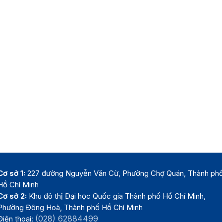
Cơ sở 1:
227 đường Nguyễn Văn Cừ, Phường Chợ Quán, Thành ph
Hồ Chí Minh
Cơ sở 2:
Khu đô thị Đại học Quốc gia Thành phố Hồ Chí Minh,
Phường Đông Hoà, Thành phố Hồ Chí Minh
(028) 62884499
Điện thoại: