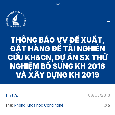
THÔNG BÁO VV ĐỀ XUẤT,
ĐẶT HÀNG ĐỀ TÀI NGHIÊN
CỨU KH&CN, DỰ ÁN SX THỬ
NGHIỆM BỔ SUNG KH 2018
VÀ XÂY DỰNG KH 2019
09/03/2018
Tin tức
Thẻ:
Phòng Khoa học Công nghệ
0