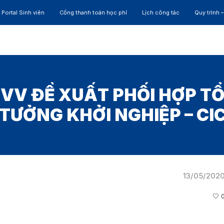
Portal Sinh viên
Cổng thanh toán học phí
Lịch công tác
Quy trình 
ĐÀO TẠO
NGHIÊN CỨU
CỰU SINH VIÊN
HỢP 
VV ĐỀ XUẤT PHỐI HỢP T
 TƯỞNG KHỞI NGHIỆP – CI
13/05/202