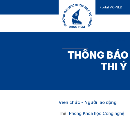
Portal VC-NLĐ
Liên hệ
GIỚI THIỆU
TUYỂN SINH
THÔNG BÁO 
THI Ý
Viên chức - Người lao động
Thẻ:
Phòng Khoa học Công nghệ