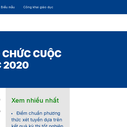
– Biểu mẫu
Công khai giáo dục
TÁC
30 NĂM
Ổ CHỨC CUỘC
C 2020
Xem nhiều nhất
0
0
Điểm chuẩn phương
thức xét tuyển dựa trên
kết quả kỳ thi tốt nghiệp