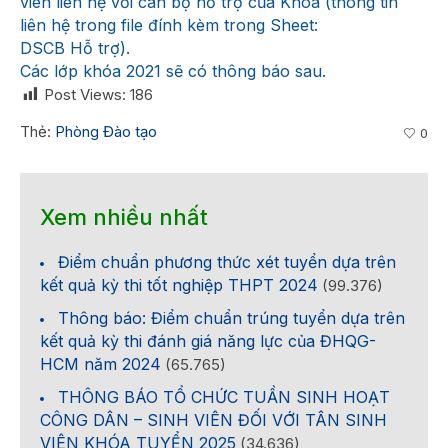
viên liên hệ với cán bộ hỗ trợ của Khoa (thông tin
liên hệ trong file đính kèm trong Sheet:
DSCB Hỗ trợ).
Các lớp khóa 2021 sẽ có thông báo sau.
Post Views:
186
Thẻ:
Phòng Đào tạo
0
Xem nhiều nhất
Điểm chuẩn phương thức xét tuyển dựa trên
kết quả kỳ thi tốt nghiệp THPT 2024
(99.376)
Thông báo: Điểm chuẩn trúng tuyển dựa trên
kết quả kỳ thi đánh giá năng lực của ĐHQG-
HCM năm 2024
(65.765)
THÔNG BÁO TỔ CHỨC TUẦN SINH HOẠT
CÔNG DÂN – SINH VIÊN ĐỐI VỚI TÂN SINH
VIÊN KHÓA TUYỂN 2025
(34.636)